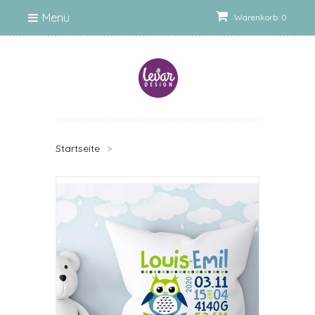
Menü
Warenkorb: 0
Startseite
>