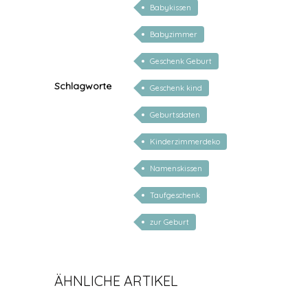
Babykissen
Babyzimmer
Geschenk Geburt
Schlagworte
Geschenk kind
Geburtsdaten
Kinderzimmerdeko
Namenskissen
Taufgeschenk
zur Geburt
ÄHNLICHE ARTIKEL