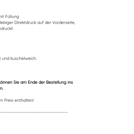
mit Füllung
lebiger Direktdruck auf der Vorderseite,
edruckt.
t und kuschelweich.
können Sie am Ende der Bestellung ins
n.
m Preis enthalten!
----------------------------------------------