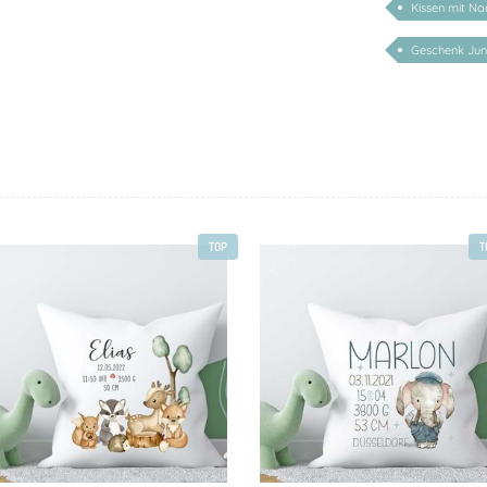
Kissen mit N
Geschenk Ju
TOP
T