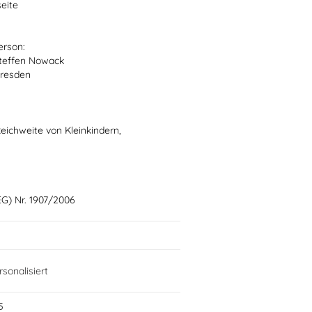
seite
erson:
teffen Nowack
Dresden
ichweite von Kleinkindern,
G) Nr. 1907/2006
sonalisiert
5