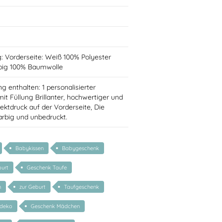
: Vorderseite: Weiß 100% Polyester
rbig 100% Baumwolle
g enthalten: 1 personalisierter
it Füllung Brillanter, hochwertiger und
rektdruck auf der Vorderseite, Die
farbig und unbedruckt.
Babykissen
Babygeschenk
urt
Geschenk Taufe
n
zur Geburt
Taufgeschenk
rdeko
Geschenk Mädchen