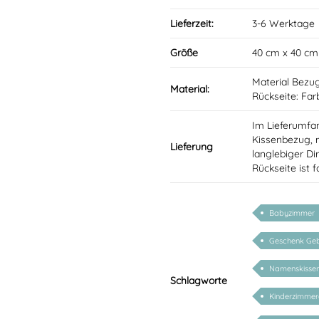
Lieferzeit:
3-6 Werktage
Größe
40 cm x 40 cm
Material Bezug
Material:
Rückseite: Fa
Im Lieferumfan
Kissenbezug, m
Lieferung
langlebiger Di
Rückseite ist 
Babyzimmer
Geschenk Geb
Namenskisse
Schlagworte
Kinderzimme