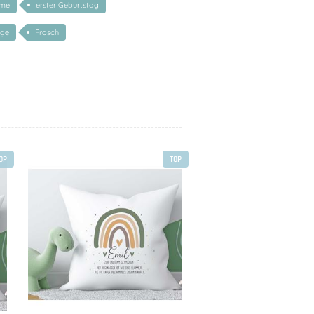
ame
erster Geburtstag
nge
Frosch
OP
TOP