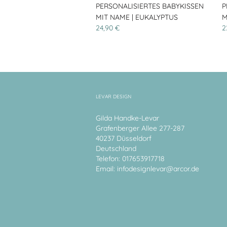
PERSONALISIERTES BABYKISSEN
P
MIT NAME | EUKALYPTUS
M
24,90 €
2
LEVAR DESIGN
Gilda Handke-Levar
Grafenberger Allee 277-287
40237 Düsseldorf
Deutschland
Telefon: 017653917718
Email:
infodesignlevar@arcor.de