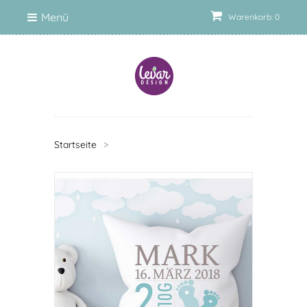
Menü
Warenkorb: 0
Startseite
>