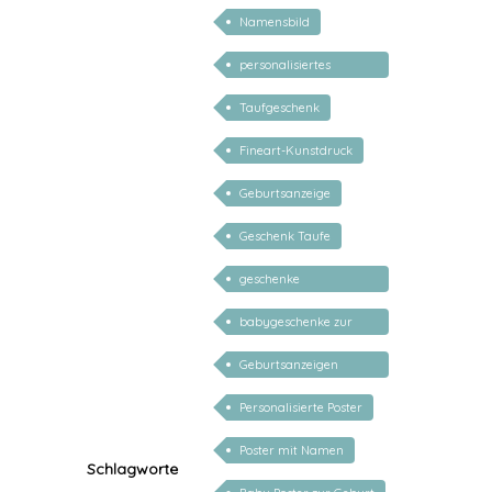
Namensbild
personalisiertes
Geschenk Baby
Taufgeschenk
Fineart-Kunstdruck
Geburtsanzeige
Geschenk Taufe
geschenke
personalisiert kinder
babygeschenke zur
geburt personalisiert
Geburtsanzeigen
Kunstdrucke
Personalisierte Poster
personalisiert
Poster mit Namen
Schlagworte