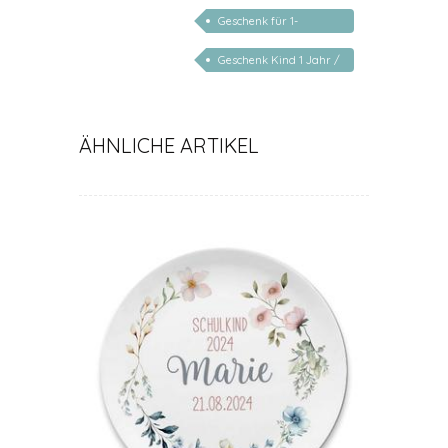
Jahr
Geschenk für 1-
jährige/2-jährige/3-
Geschenk Kind 1 Jahr /
jährige
2 Jahre / 3 Jahre
ÄHNLICHE ARTIKEL