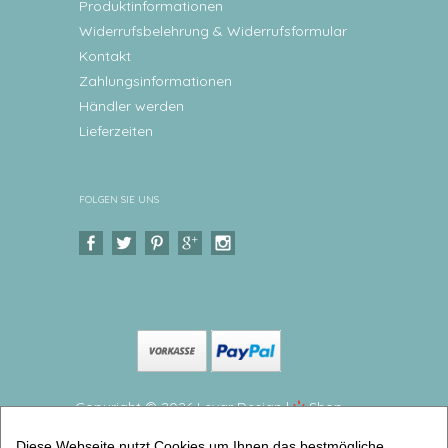
Produktinformationen
Widerrufsbelehrung & Widerrufsformular
Kontakt
Zahlungsinformationen
Händler werden
Lieferzeiten
FOLGEN SIE UNS
Copyright © 2026 Levar Design |
Shop
erstellt mit VersaCommerce.
Diese Webseite nutzt Cookies um Ihnen das bestmögliche
Baby Geschenk mit Namen | Poster "Elefant"