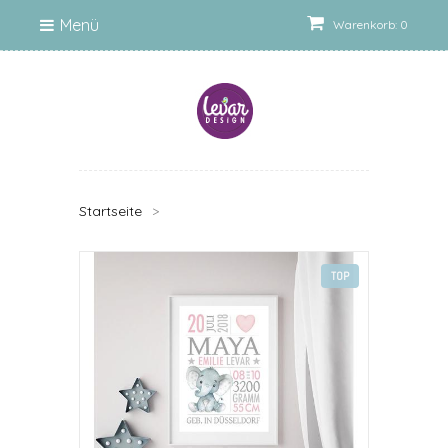
Menü
Warenkorb: 0
Startseite
>
TOP