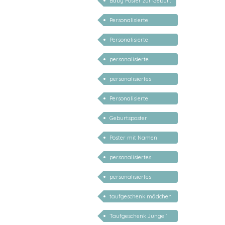
Baby Poster zur Geburt
Personalisierte
Geschenke zur Geburt
Personalisierte
Babygeschenke
personalisierte
Geschenke für Baby
personalisiertes
Babygeschenk
Personalisierte
Mädchen
Geschenke Baby Junge
Geburtsposter
personalisiert
Poster mit Namen
Geburtsdatum
personalisiertes
Taufgeschenk
personalisiertes
Babygeschenk Junge
taufgeschenk mädchen
1 jahr
Taufgeschenk Junge 1