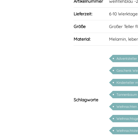
Artikelnummer
weihtehblau -
Lieferzeit:
6-10 Werktage
Größe
Großer Teller 
Material:
Melamin, lebe
Adventsteller
Geschenk We
Kinderteller 
Tannenbaum
Schlagworte
Weihnachten 
Weihnachtsges
Weihnachtstel