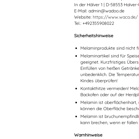
In der Hälver 1 | D-58553 Halver
E-Mail: admin@wadoo.de
Website:
https://www.waca.de/
Tel.: +492355908022
Sicherheitshinweise
Melaminprodukte sind nicht f
Melaminartikel sind für Spei
geeignet. Kurzfristiges Übers
Einfüllen von heißen Getränk
unbedenklich. Die Temperatu
Kindes überprüfen!
Kontakthitze vermeiden! Mel
Backofen oder auf der Herdpl
Melamin ist oberflächenhart, 
können die Oberfläche besch
Melamin ist bruchunempfindlic
kann brechen, wenn er fallen
Warnhinweise