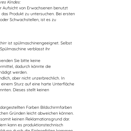
res Kindes:
er Aufsicht von Erwachsenen benutzt
t das Produkt zu untersuchen. Bei ersten
der Schwachstellen, ist es zu
irr ist spülmaschinengeeignet. Selbst
 Spülmaschine verblasst ihr
enden Sie bitte keine
ittel, dadurch könnte die
hädigt werden.
lich, aber nicht unzerbrechlich. In
 einem Sturz auf eine harte Unterfläche
nten. Dieses stellt keinen
r dargestellten Farben Bildschirmfarben
schen Gründen leicht abweichen können.
 somit keinen Reklamationsgrund dar.
dern kann es produktionstechnisch
bildung durch die Einlegefolien kommen.