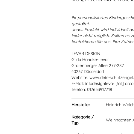
Ihr personalisiertes Kindergeschir
gestaltet.
Jedes Produkt wird individuell a
leider nicht möglich. Sollten es
kontaktieren Sie uns. Ihre Zufried
LEVAR DESIGN
Gilda Handke-Levar
Grafenberger Allee 277-287
40237 Düsseldorf
Website:
www.dein-schutzengel
E-Mail
: infodesignlevar [!at] arco
Telefon: 017653917718
Hersteller
Heinrich Walc
Kategorie /
Weihnachten A
Typ