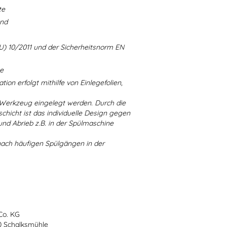
te
and
U) 10/2011 und der Sicherheitsnorm EN
ne
ion erfolgt mithilfe von Einlegefolien,
 Werkzeug eingelegt werden. Durch die
chicht ist das individuelle Design gegen
d Abrieb z.B. in der Spülmaschine
nach häufigen Spülgängen in der
Co. KG
70 Schalksmühle