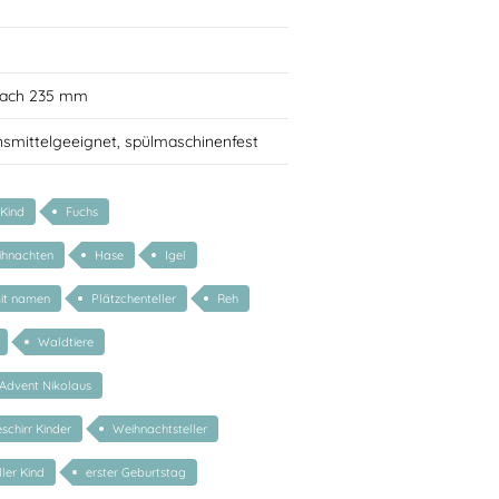
2
flach 235 mm
nsmittelgeeignet, spülmaschinenfest
 Kind
Fuchs
ihnachten
Hase
Igel
mit namen
Plätzchenteller
Reh
Waldtiere
Advent Nikolaus
chirr Kinder
Weihnachtsteller
ler Kind
erster Geburtstag