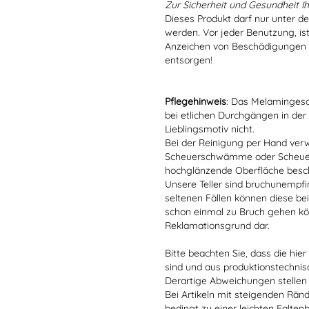
Zur Sicherheit und Gesundheit Ih
Dieses Produkt darf nur unter d
werden. Vor jeder Benutzung, is
Anzeichen von Beschädigungen o
entsorgen!
Pflegehinweis
: Das Melamingesch
bei etlichen Durchgängen in der
Lieblingsmotiv nicht.
Bei der Reinigung per Hand verw
Scheuerschwämme oder Scheuerm
hochglänzende Oberfläche besc
Unsere Teller sind bruchunempfind
seltenen Fällen können diese bei
schon einmal zu Bruch gehen kön
Reklamationsgrund dar.
Bitte beachten Sie, dass die hie
sind und aus produktionstechni
Derartige Abweichungen stellen
Bei Artikeln mit steigenden Rän
bedingt zu einer leichten Falten