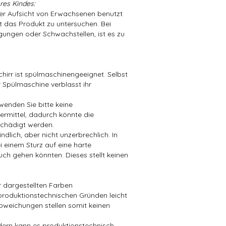
res Kindes:
der Aufsicht von Erwachsenen benutzt
t das Produkt zu untersuchen. Bei
ungen oder Schwachstellen, ist es zu
hirr ist spülmaschinengeeignet. Selbst
 Spülmaschine verblasst ihr
wenden Sie bitte keine
mittel, dadurch könnte die
chädigt werden.
dlich, aber nicht unzerbrechlich. In
i einem Sturz auf eine harte
ch gehen könnten. Dieses stellt keinen
er dargestellten Farben
produktionstechnischen Gründen leicht
bweichungen stellen somit keinen
ndern kann es produktionstechnisch