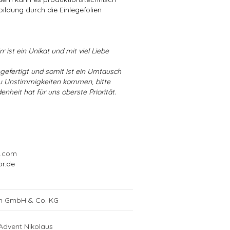
bildung durch die Einlegefolien
r ist ein Unikat und mit viel Liebe
ngefertigt und somit ist ein Umtausch
 zu Unstimmigkeiten kommen, bitte
enheit hat für uns oberste Priorität.
l.com
or.de
ch GmbH & Co. KG
Advent Nikolaus