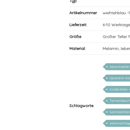
Typ
Artikelnummer
weihtehblau -1
Lieferzeit:
6-10 Werktag
Größe
Großer Teller
Material:
Melamin, lebe
Adventstelle
Geschenk We
Kinderteller
Tannenbau
Schlagworte
Weihnachten
Weihnachtsge