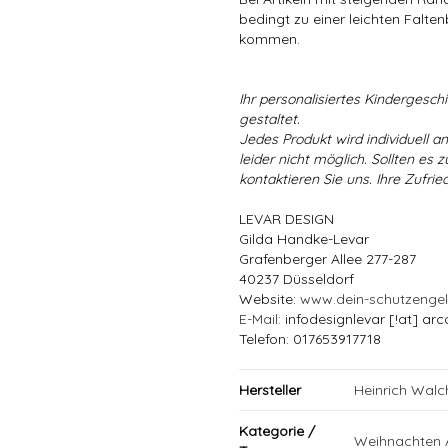
bedingt zu einer leichten Falten
kommen.
Ihr personalisiertes Kindergeschir
gestaltet.
Jedes Produkt wird individuell a
leider nicht möglich. Sollten es
kontaktieren Sie uns. Ihre Zufried
LEVAR DESIGN
Gilda Handke-Levar
Grafenberger Allee 277-287
40237 Düsseldorf
Website:
www.dein-schutzenge
E-Mail
: infodesignlevar [!at] arc
Telefon: 017653917718
Hersteller
Heinrich Wal
Kategorie /
Weihnachten 