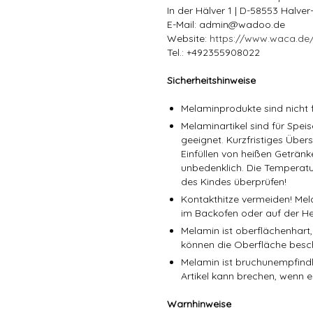
In der Hälver 1 | D-58553 Halve
E-Mail: admin@wadoo.de
Website:
https://www.waca.de
Tel.: +492355908022
Sicherheitshinweise
Melaminprodukte sind nicht f
Melaminartikel sind für Spe
geeignet. Kurzfristiges Über
Einfüllen von heißen Getränk
unbedenklich. Die Temperatu
des Kindes überprüfen!
Kontakthitze vermeiden! Mel
im Backofen oder auf der He
Melamin ist oberflächenhart,
können die Oberfläche besc
Melamin ist bruchunempfindli
Artikel kann brechen, wenn er
Warnhinweise