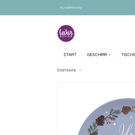
Kundenkonto
START
GESCHIRR
TISCH
Startseite
>