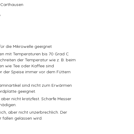
r-Carthausen
/
ür die Mikrowelle geeignet
isen mit Temperaturen bis 70 Grad C
schreiten der Temperatur wie z. B. beim
en wie Tee oder Kaffee sind
r der Speise immer vor dem Füttern
aminartikel sind nicht zum Erwärmen
rdplatte geeignet.
 aber nicht kratzfest. Scharfe Messer
hädigen.
ch, aber nicht unzerbrechlich. Der
 fallen gelassen wird.