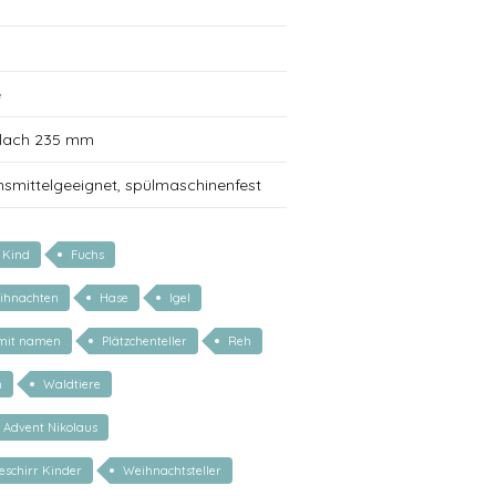
e
 flach 235 mm
nsmittelgeeignet, spülmaschinenfest
r Kind
Fuchs
ihnachten
Hase
Igel
 mit namen
Plätzchenteller
Reh
m
Waldtiere
 Advent Nikolaus
schirr Kinder
Weihnachtsteller