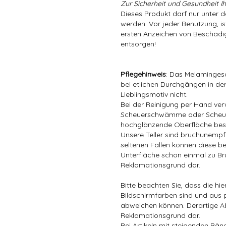
Zur Sicherheit und Gesundheit Ih
Dieses Produkt darf nur unter 
werden. Vor jeder Benutzung, is
ersten Anzeichen von Beschädig
entsorgen!
Pflegehinweis
: Das Melamingesc
bei etlichen Durchgängen in der
Lieblingsmotiv nicht.
Bei der Reinigung per Hand ver
Scheuerschwämme oder Scheuer
hochglänzende Oberfläche bes
Unsere Teller sind bruchunempfin
seltenen Fällen können diese be
Unterfläche schon einmal zu Bru
Reklamationsgrund dar.
Bitte beachten Sie, dass die hi
Bildschirmfarben sind und aus 
abweichen können. Derartige A
Reklamationsgrund dar.
Bei Artikeln mit steigenden Rä