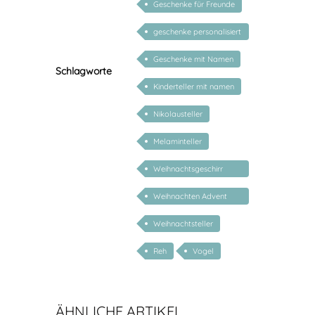
Geschenke für Freunde
geschenke personalisiert
kinder
Geschenke mit Namen
Schlagworte
Kinderteller mit namen
Nikolausteller
Melaminteller
Weihnachtsgeschirr
Kinder
Weihnachten Advent
Nikolaus
Weihnachtsteller
Reh
Vogel
ÄHNLICHE ARTIKEL