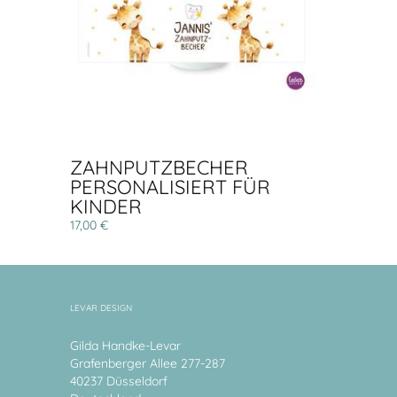
ZAHNPUTZBECHER
PERSONALISIERT FÜR
KINDER
17,00 €
LEVAR DESIGN
Gilda Handke-Levar
Grafenberger Allee 277-287
40237 Düsseldorf