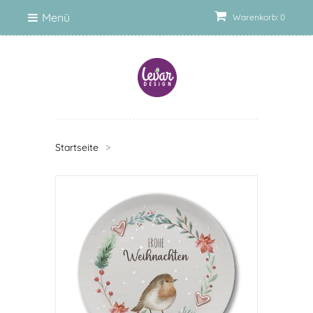
Menü
Warenkorb: 0
Startseite
>