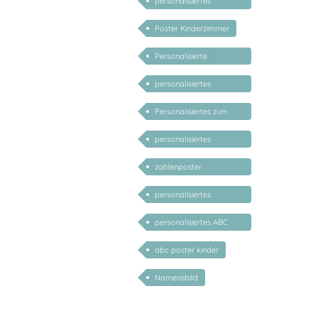
personalisiertes
Geschenk Kind
Poster Kinderzimmer
Personalisierte
Geschenke für Kinder
personalisiertes
Geschenk zu Ostern
Personalisiertes zum
Schulanfang
personalisiertes
Zahlenposter
zahlenposter
personalisiert
personalisiertes
Kinderposter
personalisiertes ABC
Poster
abc poster kinder
Namensbild