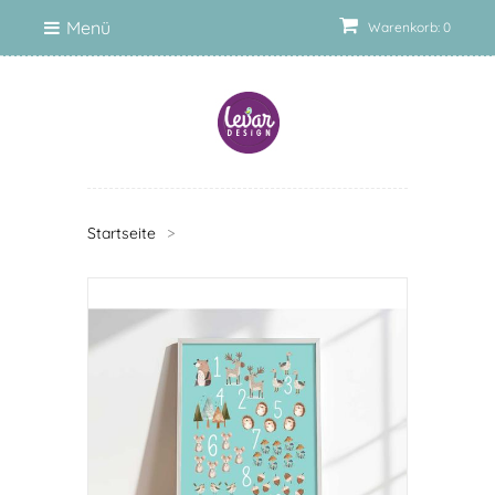
Menü
Warenkorb: 0
Startseite
>