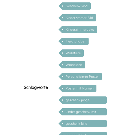
Geschenk kind
Kinderzimmer Bild
Kinderzimmerdeko
Tieralphabet
Waldtiere
Woodland
Personalisierte Poster
Schlagworte
Poster mit Namen
geschenk junge
mädchen
kinder geschenk mit
namen
geschenk kind
personalisiert