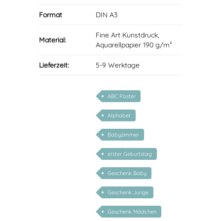
Format
DIN A3
Fine Art Kunstdruck,
Material:
Aquarellpapier 190 g/m²
Lieferzeit:
5-9 Werktage
ABC Poster
Alphabet
Babyzimmer
erster Geburtstag
Geschenk Baby
Geschenk Junge
Geschenk Mädchen