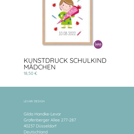
KUNSTDRUCK SCHULKIND
MÄDCHEN
18,50 €
LEVAR DESIGN
Gilda Handke-Levar
Grafenberger Allee 277-287
40237 Düsseldorf
Deutschland