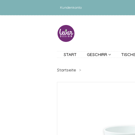
Kundenkonto
START
GESCHIRR
TISCH
Startseite
>