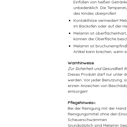
Einfüllen von heißen Getränk
unbedenklich. Die Temperatu
des Kindes überprüfen!
Kontakthitze vermeiden! Mel
im Backofen oder auf der He
Melamin ist oberflächenhart,
können die Oberfläche besc
Melamin ist bruchunempfindli
Artikel kann brechen, wenn er
Warnhinweise
Zur Sicherheit und Gesundheit Ih
Dieses Produkt darf nur unter 
werden. Vor jeder Benutzung, is
ersten Anzeichen von Beschädig
entsorgen!
Pflegehinweis
e
Bei der Reinigung mit der Hand
Reinigungsmittel ohne den Eins
Scheuerschwämmen.
Grundsätzlich sind Melamin Gesch