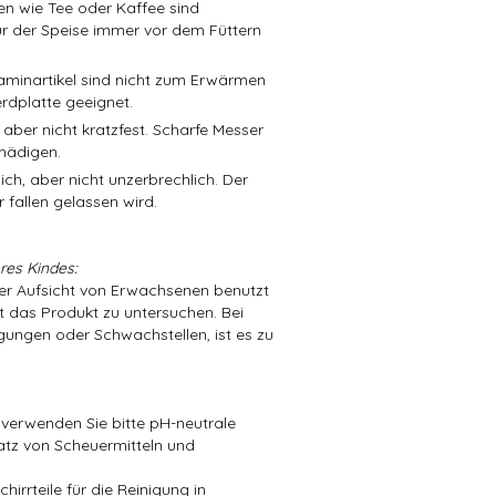
en wie Tee oder Kaffee sind
r der Speise immer vor dem Füttern
aminartikel sind nicht zum Erwärmen
rdplatte geeignet.
 aber nicht kratzfest. Scharfe Messer
hädigen.
ch, aber nicht unzerbrechlich. Der
 fallen gelassen wird.
res Kindes:
der Aufsicht von Erwachsenen benutzt
t das Produkt zu untersuchen. Bei
ungen oder Schwachstellen, ist es zu
 verwenden Sie bitte pH-neutrale
atz von Scheuermitteln und
irrteile für die Reinigung in