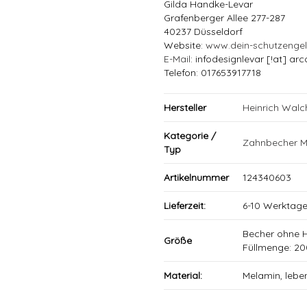
Gilda Handke-Levar
Grafenberger Allee 277-287
40237 Düsseldorf
Website:
www.dein-schutzenge
E-Mail
: infodesignlevar [!at] arc
Telefon: 017653917718
Hersteller
Heinrich Wal
Kategorie /
Zahnbecher M
Typ
Artikelnummer
124340603
Lieferzeit:
6-10 Werktag
Becher ohne 
Größe
Füllmenge: 20
Material:
Melamin, lebe