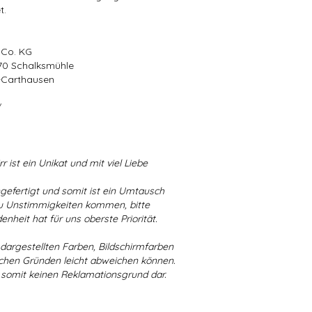
t.
 Co. KG
570 Schalksmühle
r-Carthausen
/
r ist ein Unikat und mit viel Liebe
ngefertigt und somit ist ein Umtausch
 zu Unstimmigkeiten kommen, bitte
enheit hat für uns oberste Priorität.
r dargestellten Farben, Bildschirmfarben
schen Gründen leicht abweichen können.
 somit keinen Reklamationsgrund dar.