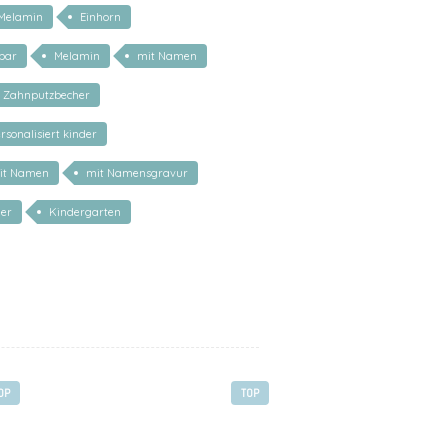
Melamin
Einhorn
rbar
Melamin
mit Namen
Zahnputzbecher
rsonalisiert kinder
it Namen
mit Namensgravur
er
Kindergarten
OP
TOP