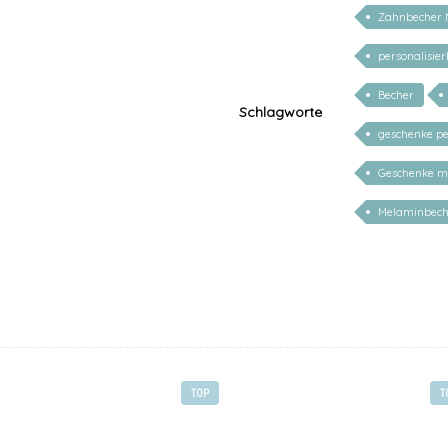
Zahnbecher 
personalisie
Becher
Schlagworte
geschenke pe
Geschenke m
Melaminbech
TOP
T