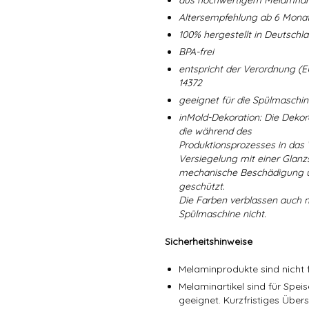
aus hochwertigem Melamharz
Altersempfehlung ab 6 Mona
100% hergestellt in Deutschl
BPA-frei
entspricht der Verordnung (E
14372
geeignet für die Spülmaschi
inMold-Dekoration: Die Dekorat
die während des
Produktionsprozesses in das
Versiegelung mit einer Glanzs
mechanische Beschädigung un
geschützt.
Die Farben verblassen auch 
Spülmaschine nicht.
Sicherheitshinweise
Melaminprodukte sind nicht f
Melaminartikel sind für Spe
geeignet. Kurzfristiges Über