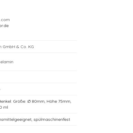
l.com
or.de
ch GmbH & Co. KG
elamin
e
Henkel: Größe: Ø 80mm, Höhe 75mm,
0 ml
nsmittelgeeignet, spülmaschinenfest