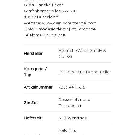
Gilda Handke-Levar
Grafenberger Allee 277-287
40237 Düsseldorf
Website:
www.dein-schutzengel.com
E-Mail
: infodesignlevar [!at] arcor.de
Telefon: 017653917718
Heinrich Walch GmbH &
Hersteller
Co. KG
Kategorie /
Trinkbecher + Dessertteller
Typ
Artikelnummer
7066-4411-6161
Desserteller und
2er Set
Trinkbecher
Lieferzeit:
6-10 Werktage
Melamin,