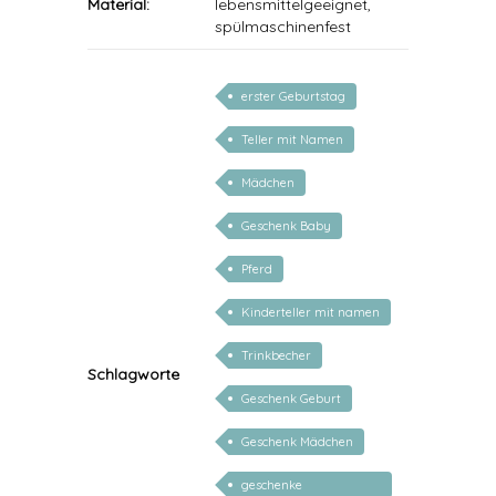
Material:
lebensmittelgeeignet,
spülmaschinenfest
erster Geburtstag
Teller mit Namen
Mädchen
Geschenk Baby
Pferd
Kinderteller mit namen
Trinkbecher
Schlagworte
Geschenk Geburt
Geschenk Mädchen
geschenke