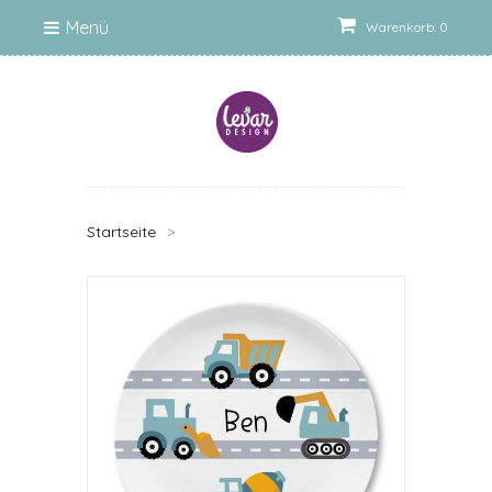
Menü
Warenkorb: 0
Startseite
>