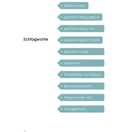
Betonmischer
geschenk baby geburt
geschenk baby mit
namen
Schlagworte
Geschenk geburt taufe
geschenk junge
mädchen
geschenke
personalisiert kinder
Kinderteller mit Namen
personalisiert
personalisierbare
geschenke zur geburt
Melaminteller mit
Namen
Taufgeschenk
personalisiert