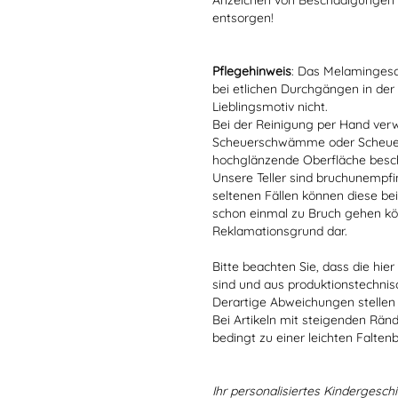
Anzeichen von Beschädigungen o
entsorgen!
Pflegehinweis
: Das Melamingesch
bei etlichen Durchgängen in der
Lieblingsmotiv nicht.
Bei der Reinigung per Hand verw
Scheuerschwämme oder Scheuerm
hochglänzende Oberfläche besc
Unsere Teller sind bruchunempfind
seltenen Fällen können diese bei
schon einmal zu Bruch gehen kön
Reklamationsgrund dar.
Bitte beachten Sie, dass die hie
sind und aus produktionstechni
Derartige Abweichungen stellen
Bei Artikeln mit steigenden Rän
bedingt zu einer leichten Falten
Ihr personalisiertes Kindergeschir