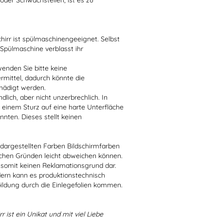
der Schwachstellen, ist es zu
irr ist spülmaschinengeeignet. Selbst
 Spülmaschine verblasst ihr
enden Sie bitte keine
ittel, dadurch könnte die
hädigt werden.
lich, aber nicht unzerbrechlich. In
 einem Sturz auf eine harte Unterfläche
nten. Dieses stellt keinen
r dargestellten Farben Bildschirmfarben
schen Gründen leicht abweichen können.
 somit keinen Reklamationsgrund dar.
dern kann es produktionstechnisch
bildung durch die Einlegefolien kommen.
r ist ein Unikat und mit viel Liebe