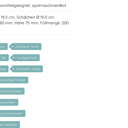
nsmittelgeeignet, spülmaschinenfest
Ø 19,5 cm, Schälchen Ø 19,0 cm,
 80 mm, Höhe 75 mm, Füllmenge: 200
urt
Geschenk Taufe
r Set
Taufgeschenk
stag
Geschenk Junge
sonalisiert kinder
 personalisiert
sonalisiert
 personalisiert
nge mädchen