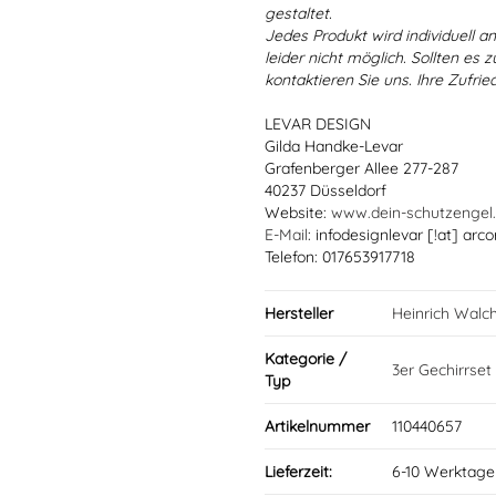
gestaltet.
Jedes Produkt wird individuell a
leider nicht möglich. Sollten es
kontaktieren Sie uns. Ihre Zufried
LEVAR DESIGN
Gilda Handke-Levar
Grafenberger Allee 277-287
40237 Düsseldorf
Website:
www.dein-schutzengel
E-Mail
: infodesignlevar [!at] arco
Telefon: 017653917718
Hersteller
Heinrich Walc
Kategorie /
3er Gechirrset
Typ
Artikelnummer
110440657
Lieferzeit:
6-10 Werktage