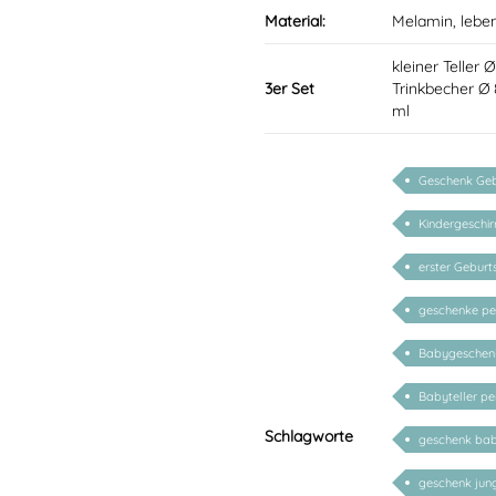
Material:
Melamin, lebe
kleiner Teller 
3er Set
Trinkbecher Ø
ml
Geschenk Geb
Kindergeschir
erster Geburt
geschenke per
Babygeschenk
Babyteller per
Schlagworte
geschenk baby
geschenk ju