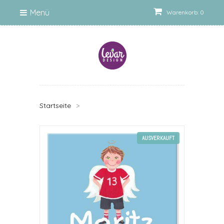
Menü
Warenkorb: 0
Startseite
>
AUSVERKAUFT