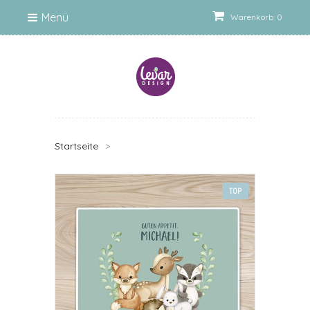
Menü
Warenkorb: 0
Startseite
>
TOP