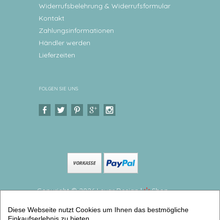
Widerrufsbelehrung & Widerrufsformular
Kontakt
Zahlungsinformationen
Händler werden
Lieferzeiten
FOLGEN SIE UNS
Copyright © 2026 Levar Design |
Shop
erstellt mit VersaCommerce.
Diese Webseite nutzt Cookies um Ihnen das bestmögliche
Personalisiertes Tischset, Platzset - Waldtiere Platzset
Einkaufserlebnis zu bieten.