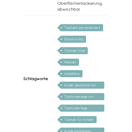
Oberflächenlackierung,
abwischbar
Tischsets personalisiert
Einschulung
Tischset Kind
Platzset
Waldtiere
Schlagworte
kinder geschenk mit
namen
Tischunterlage mit
Namen
Tischunterlage
personalisiert
Tischset für Kinder
Kindergeschenke