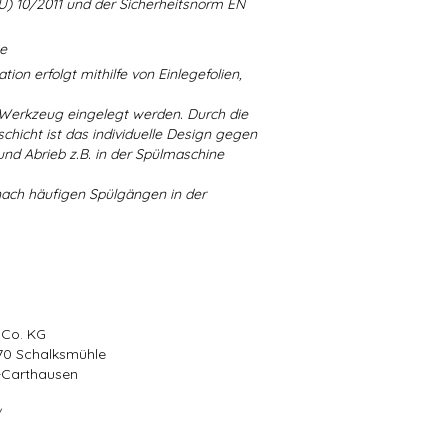
U) 10/2011 und der Sicherheitsnorm EN
ne
ion erfolgt mithilfe von Einlegefolien,
 Werkzeug eingelegt werden. Durch die
chicht ist das individuelle Design gegen
d Abrieb z.B. in der Spülmaschine
nach häufigen Spülgängen in der
 Co. KG
570 Schalksmühle
r-Carthausen
/