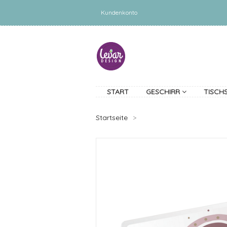
Kundenkonto
START
GESCHIRR
TISCH
Startseite
>