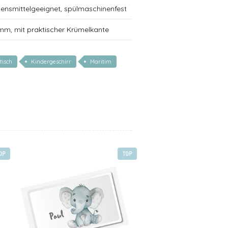
bensmittelgeeignet, spülmaschinenfest
 mm, mit praktischer Krümelkante
tisch
Kindergeschirr
Maritim
OP
TOP