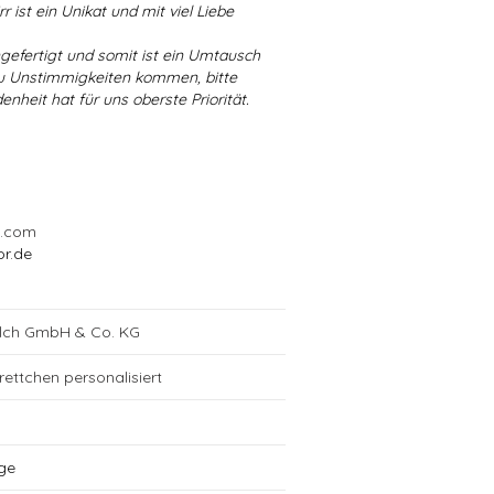
r ist ein Unikat und mit viel Liebe
ngefertigt und somit ist ein Umtausch
 zu Unstimmigkeiten kommen, bitte
enheit hat für uns oberste Priorität.
l.com
or.de
alch GmbH & Co. KG
ettchen personalisiert
ge