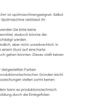
hirr ist spülmaschinengeeignet. Selbst
 Spülmaschine verblasst ihr
wenden Sie bitte keine
mittel, dadurch könnte die
chädigt werden.
dlich, aber nicht unzerbrechlich. In
i einem Sturz auf eine harte
ch gehen könnten. Dieses stellt keinen
er dargestellten Farben
produktionstechnischen Gründen leicht
bweichungen stellen somit keinen
ndern kann es produktionstechnisch
bildung durch die Einlegefolien