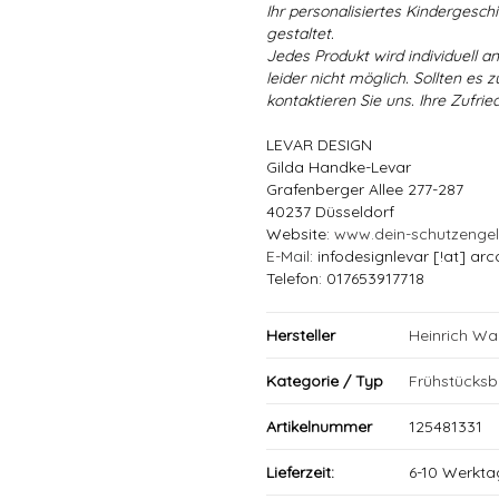
Ihr personalisiertes Kindergeschir
gestaltet.
Jedes Produkt wird individuell a
leider nicht möglich. Sollten es
kontaktieren Sie uns. Ihre Zufried
LEVAR DESIGN
Gilda Handke-Levar
Grafenberger Allee 277-287
40237 Düsseldorf
Website:
www.dein-schutzenge
E-Mail
: infodesignlevar [!at] arc
Telefon: 017653917718
Hersteller
Heinrich W
Kategorie / Typ
Frühstücksbr
Artikelnummer
125481331
Lieferzeit:
6-10 Werkta