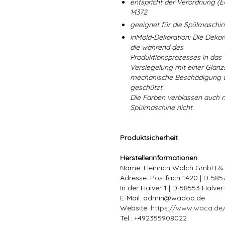
entspricht der Verordnung (E
14372
geeignet für die Spülmaschi
inMold-Dekoration: Die Dekorat
die während des
Produktionsprozesses in das
Versiegelung mit einer Glanzs
mechanische Beschädigung un
geschützt.
Die Farben verblassen auch 
Spülmaschine nicht.
Produktsicherheit
Herstellerinformationen
Name: Heinrich Walch GmbH &
Adresse: Postfach 1420 | D-58
In der Hälver 1 | D-58553 Halve
E-Mail: admin@wadoo.de
Website:
https://www.waca.de
Tel.: +492355908022