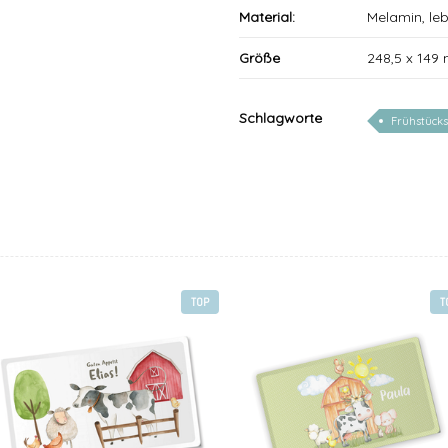
Material:
Melamin, le
Größe
248,5 x 149
Schlagworte
Frühstücks
TOP
T