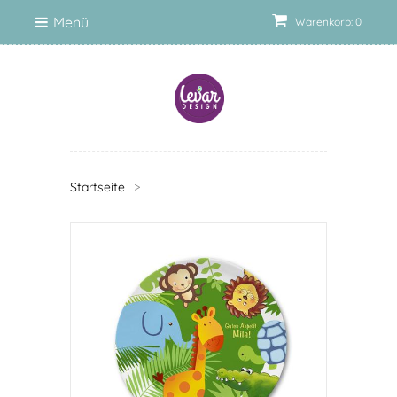
Menü
Warenkorb: 0
Startseite
>