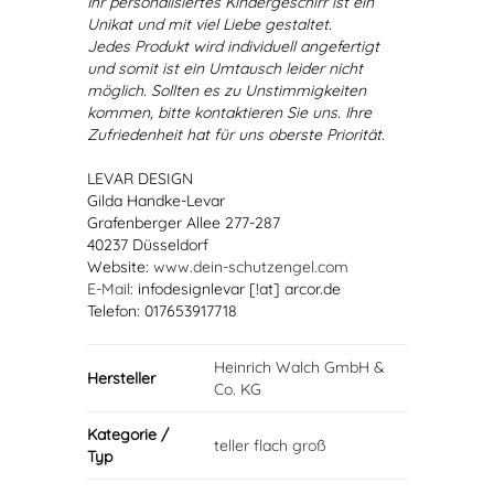
Ihr personalisiertes Kindergeschirr ist ein
Unikat und mit viel Liebe gestaltet.
Jedes Produkt wird individuell angefertigt
und somit ist ein Umtausch leider nicht
möglich. Sollten es zu Unstimmigkeiten
kommen, bitte kontaktieren Sie uns. Ihre
Zufriedenheit hat für uns oberste Priorität.
LEVAR DESIGN
Gilda Handke-Levar
Grafenberger Allee 277-287
40237 Düsseldorf
Website:
www.dein-schutzengel.com
E-Mail
: infodesignlevar [!at] arcor.de
Telefon: 017653917718
Heinrich Walch GmbH &
Hersteller
Co. KG
Kategorie /
teller flach groß
Typ