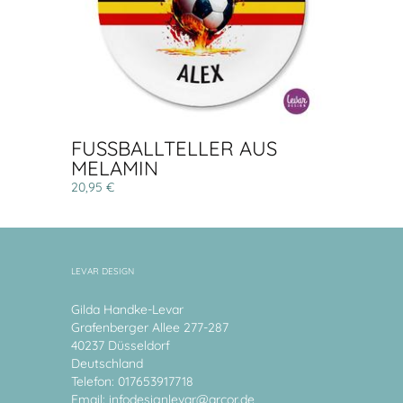
FUSSBALLTELLER AUS
MELAMIN
20,95 €
LEVAR DESIGN
Gilda Handke-Levar
Grafenberger Allee 277-287
40237 Düsseldorf
Deutschland
Telefon: 017653917718
Email:
infodesignlevar@arcor.de