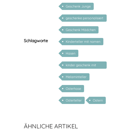
Geschenk Junge
geschenke personalisiert
kinder
Geschenk Mädchen
Schlagworte
Kinderteller mit namen
Hasen
kinder geschenk mit
namen
Melaminteller
Osterhase
Osterteller
Ostern
ÄHNLICHE ARTIKEL