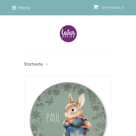
Menü
Warenkorb: 0
Startseite
>