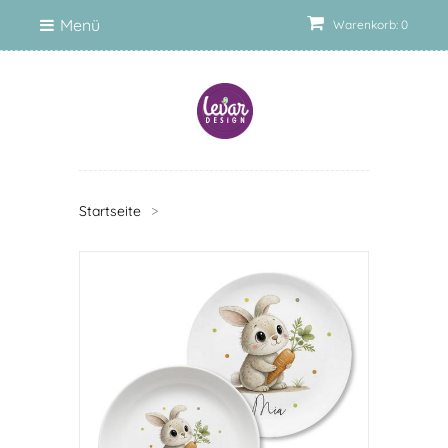
Menü
Warenkorb: 0
Startseite
>