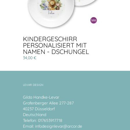
KINDERGESCHIRR
PERSONALISIERT MIT
NAMEN - DSCHUNGEL
34,00 €
LEVAR DESIGN
Gilda Handke-Levar
Grafenberger Allee 277-287
40237 Düsseldorf
Deutschland
Telefon: 017653917718
Email:
infodesignlevar@arcor.de