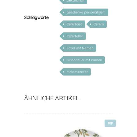
Dekoration
geschenke personalisiert
Schlagworte
kinder
Osterhase
Ostern
Osterteller
Teller mit Namen
Kinderteller mit namen
Melaminteller
ÄHNLICHE ARTIKEL
TOP