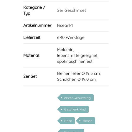
Kategorie /
2er Geschirrset
Typ
Artikelnummer
kiseank1
Lieferzeit:
6-10 Werktage
Melamin,
Material:
lebensmittelgeeignet,
spülmaschinenfest
kleiner Teller Ø 19,5 cm,
2er Set
Schälchen Ø 19,0 cm,
erster Geburtstag
Geschenk kind
Hase
Hasen