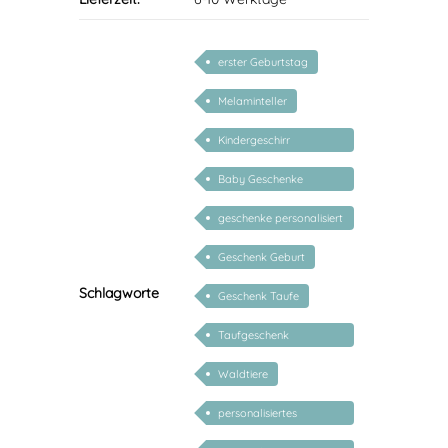
erster Geburtstag
Melaminteller
Kindergeschirr
personalisiert
Baby Geschenke
personalisierbar
geschenke personalisiert
kinder
Geschenk Geburt
Schlagworte
Geschenk Taufe
Taufgeschenk
personalisiert
Waldtiere
personalisiertes
Babygeschenk