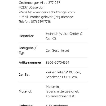
Grafenberger Allee 277-287
40237 Düsseldorf
Website:
www.dein-schutzengel.com
E-Mail
: infodesignlevar [!at] arcor.de
Telefon: 017653917718
Heinrich Walch GmbH &
Hersteller
Co. KG
Kategorie /
2er Geschirrset
Typ
Artikelnummer
8606-5070-1354
kleiner Teller Ø 19,5 cm,
2er Set
Schälchen Ø 19,0 cm,
Melamin,
Material:
lebensmittelgeeignet,
spülmaschinenfest
Lieferzeit:
6-10 Werktage