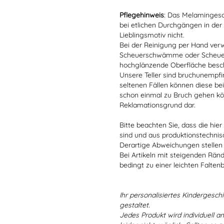
Pflegehinweis
: Das Melamingesch
bei etlichen Durchgängen in der
Lieblingsmotiv nicht.
Bei der Reinigung per Hand verw
Scheuerschwämme oder Scheuerm
hochglänzende Oberfläche besc
Unsere Teller sind bruchunempfind
seltenen Fällen können diese bei
schon einmal zu Bruch gehen kön
Reklamationsgrund dar.
Bitte beachten Sie, dass die hie
sind und aus produktionstechni
Derartige Abweichungen stellen
Bei Artikeln mit steigenden Rän
bedingt zu einer leichten Falten
Ihr personalisiertes Kindergeschir
gestaltet.
Jedes Produkt wird individuell a