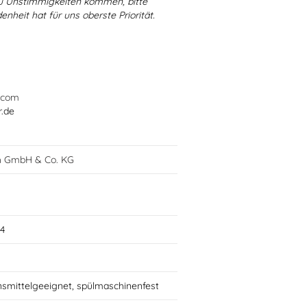
 zu Unstimmigkeiten kommen, bitte
enheit hat für uns oberste Priorität.
.com
r.de
h GmbH & Co. KG
4
nsmittelgeeignet, spülmaschinenfest