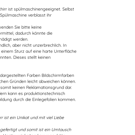
irr ist spülmaschinengeeignet. Selbst
 Spülmaschine verblasst ihr
enden Sie bitte keine
ittel, dadurch könnte die
hädigt werden.
lich, aber nicht unzerbrechlich. In
 einem Sturz auf eine harte Unterfläche
nten. Dieses stellt keinen
r dargestellten Farben Bildschirmfarben
schen Gründen leicht abweichen können.
 somit keinen Reklamationsgrund dar.
dern kann es produktionstechnisch
bildung durch die Einlegefolien kommen.
r ist ein Unikat und mit viel Liebe
ngefertigt und somit ist ein Umtausch