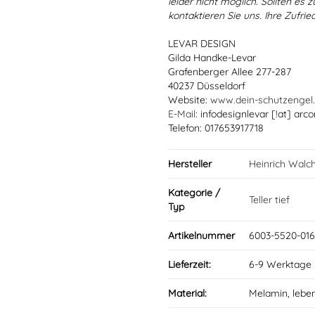
leider nicht möglich. Sollten es
kontaktieren Sie uns. Ihre Zufried
LEVAR DESIGN
Gilda Handke-Levar
Grafenberger Allee 277-287
40237 Düsseldorf
Website:
www.dein-schutzengel
E-Mail
: infodesignlevar [!at] arco
Telefon: 017653917718
Hersteller
Heinrich Walc
Kategorie /
Teller tief
Typ
Artikelnummer
6003-5520-016
Lieferzeit:
6-9 Werktage
Material:
Melamin, lebe