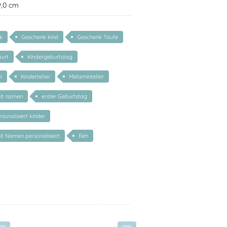
9,0 cm
k
Geschenk kind
Geschenk Taufe
urt
Kindergeburtstag
l
Kinderteller
Melaminteller
mit namen
erster Geburtstag
sonalisiert kinder
mit Namen personalisiert
Reh