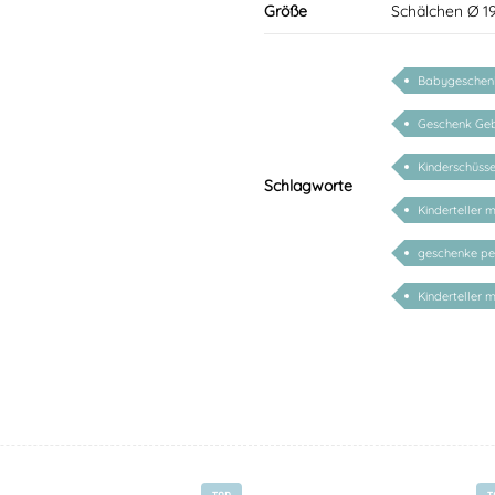
Größe
Schälchen Ø 1
Babygeschen
Geschenk Geb
Kinderschüsse
Schlagworte
Kinderteller 
geschenke per
Kinderteller 