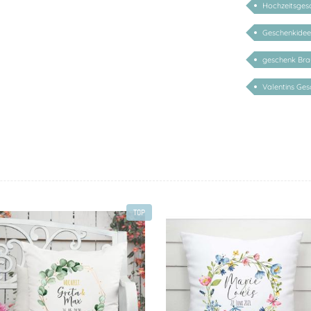
Hochzeitsges
Geschenkidee 
geschenk Brau
Valentins Ge
TOP