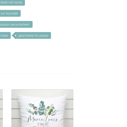
chenk mit name
zur hochzeit
tpaar personalisiert
schenk
geschenke für paare