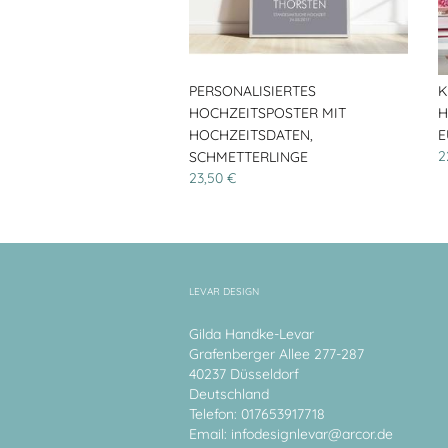
PERSONALISIERTES
K
HOCHZEITSPOSTER MIT
H
HOCHZEITSDATEN,
E
2
SCHMETTERLINGE
23,50 €
LEVAR DESIGN
Gilda Handke-Levar
Grafenberger Allee 277-287
40237 Düsseldorf
Deutschland
Telefon: 017653917718
Email:
infodesignlevar@arcor.de