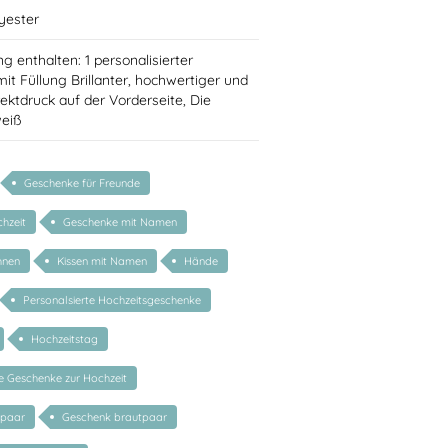
yester
g enthalten: 1 personalisierter
it Füllung Brillanter, hochwertiger und
rektdruck auf der Vorderseite, Die
weiß
Geschenke für Freunde
hzeit
Geschenke mit Namen
hnen
Kissen mit Namen
Hände
Personalsierte Hochzeitsgeschenke
Hochzeitstag
te Geschenke zur Hochzeit
epaar
Geschenk brautpaar