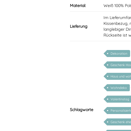
Material:
Weiß 100% Pol
Im Lieferumfan
Kissenbezug, m
Lieferung
langlebiger Di
Rückseite ist 
Dekoration
Geschenk Hoc
Haus und wo
Wohndeko
Valentinstag
Schlagworte
Personalisier
Geschenk eh