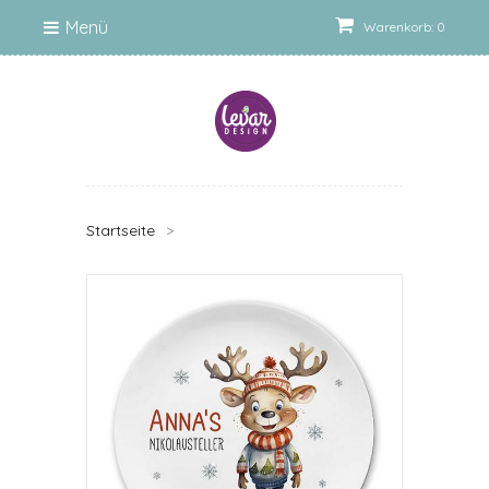
Menü
Warenkorb: 0
Startseite
>