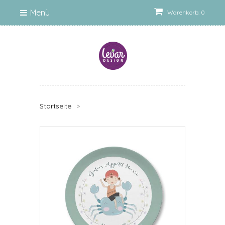
Menü
Warenkorb: 0
Startseite
>