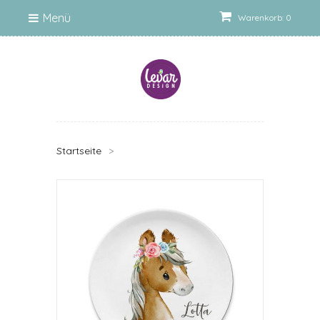
Menü
Warenkorb: 0
Startseite
>