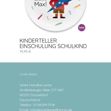
KINDERTELLER
EINSCHULUNG SCHULKIND
19,95 €
LEVAR DESIGN
Gilda Handke-Levar
Grafenberger Allee 277-287
40237 Düsseldorf
Deutschland
Telefon: 017653917718
Email:
infodesignlevar@arcor.de