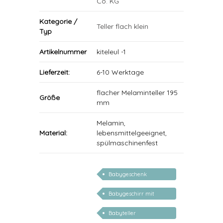
Co. KG
Kategorie /
Teller flach klein
Typ
Artikelnummer
kiteleul -1
Lieferzeit:
6-10 Werktage
flacher Melaminteller 195
Größe
mm
Melamin,
Material:
lebensmittelgeeignet,
spülmaschinenfest
Babygeschenk
personalisiert
Babygeschirr mit
Name
Babyteller