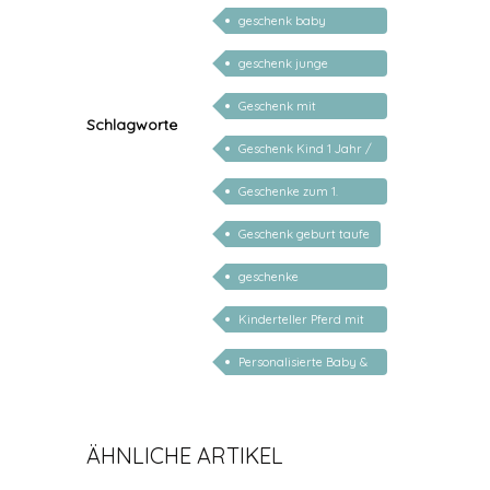
personalisiert
geschenk baby
personalisiert
geschenk junge
mädchen
Geschenk mit
Schlagworte
persönlichem Namen
Geschenk Kind 1 Jahr /
2 Jahre / 3 Jahre
Geschenke zum 1.
Geburtstag
Geschenk geburt taufe
geschenke
personalisiert kinder
Kinderteller Pferd mit
Name
Personalisierte Baby &
Kind Geschenke
ÄHNLICHE ARTIKEL