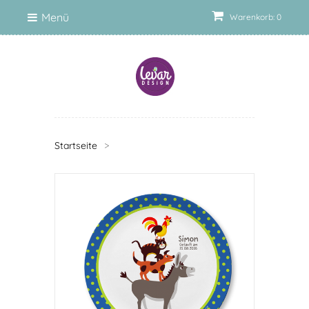
Menü
Warenkorb: 0
Startseite
>