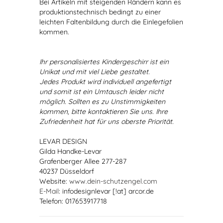
Bei Artikeln mit steigenden Rändern kann es
produktionstechnisch bedingt zu einer
leichten Faltenbildung durch die Einlegefolien
kommen.
Ihr personalisiertes Kindergeschirr ist ein
Unikat und mit viel Liebe gestaltet.
Jedes Produkt wird individuell angefertigt
und somit ist ein Umtausch leider nicht
möglich. Sollten es zu Unstimmigkeiten
kommen, bitte kontaktieren Sie uns. Ihre
Zufriedenheit hat für uns oberste Priorität.
LEVAR DESIGN
Gilda Handke-Levar
Grafenberger Allee 277-287
40237 Düsseldorf
Website:
www.dein-schutzengel.com
E-Mail
: infodesignlevar [!at] arcor.de
Telefon: 017653917718