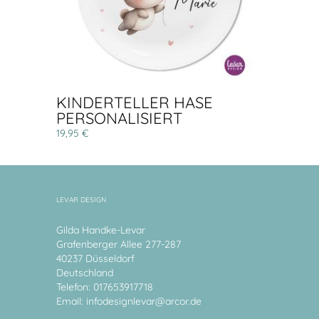
KINDERTELLER HASE
PERSONALISIERT
19,95 €
LEVAR DESIGN
Gilda Handke-Levar
Grafenberger Allee 277-287
40237 Düsseldorf
Deutschland
Telefon: 017653917718
Email:
infodesignlevar@arcor.de