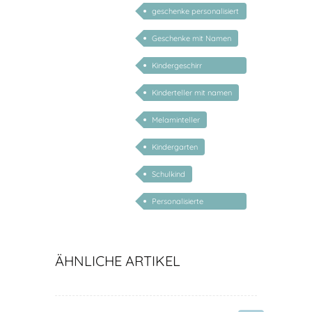
geschenke personalisiert
kinder
Geschenke mit Namen
Kindergeschirr
personalisiert
Kinderteller mit namen
Melaminteller
Kindergarten
Schulkind
Personalisierte
Geschenke zur
Einschulung
ÄHNLICHE ARTIKEL