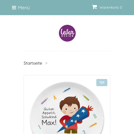
Menü
Warenkorb: 0
Startseite
>
TOP