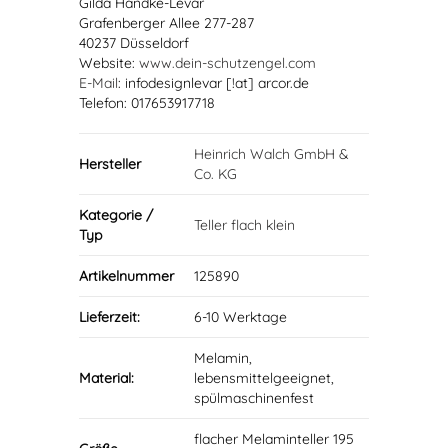
Gilda Handke-Levar
Grafenberger Allee 277-287
40237 Düsseldorf
Website:
www.dein-schutzengel.com
E-Mail
: infodesignlevar [!at] arcor.de
Telefon: 017653917718
Heinrich Walch GmbH &
Hersteller
Co. KG
Kategorie /
Teller flach klein
Typ
Artikelnummer
125890
Lieferzeit:
6-10 Werktage
Melamin,
Material:
lebensmittelgeeignet,
spülmaschinenfest
flacher Melaminteller 195