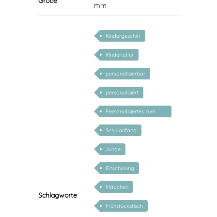
Größe
mm
Kindergeschirr
Kinderteller
personalisierbar
personalisiert
Personalisiertes zum
Schulanfang
Schulanfang
Junge
Einschulung
Mädchen
Schlagworte
Frühstückstisch