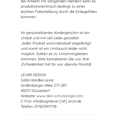
Bei Artikeln mit steigenden Rändern kann es
produktionstechnisch bedingt zu einer
leichten Faltenbildung durch die Einlegefolien
kommen.
Ihr personalisiertes Kindergeschirr ist ein
Unikat und mit viel Liebe gestaltet.
Jedes Produkt wird individuell angefertigt
und somit ist ein Umtausch leider nicht
möglich. Sollten es zu Unstimmigkeiten
kommen, bitte kontaktieren Sie uns. Ihre
Zufriedenheit hat für uns oberste Priorität.
LEVAR DESIGN
Gilda Handke-Levar
Grafenberger Allee 277-287
40237 Düsseldorf
Website:
www.dein-schutzengel.com
E-Mail
: infodesignlevar [!at] arcor.de
Telefon: 017653917718