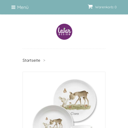
Menü
Warenkorb: 0
Startseite
>