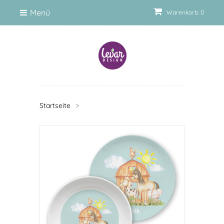
Menü
Warenkorb: 0
Startseite
>