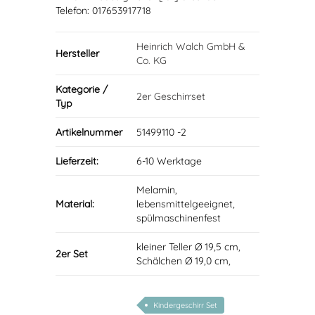
Telefon: 017653917718
Heinrich Walch GmbH &
Hersteller
Co. KG
Kategorie /
2er Geschirrset
Typ
Artikelnummer
51499110 -2
Lieferzeit:
6-10 Werktage
Melamin,
Material:
lebensmittelgeeignet,
spülmaschinenfest
kleiner Teller Ø 19,5 cm,
2er Set
Schälchen Ø 19,0 cm,
Kindergeschirr Set