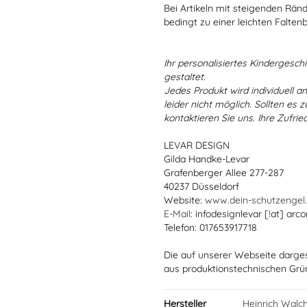
Bei Artikeln mit steigenden Rän
bedingt zu einer leichten Falten
Ihr personalisiertes Kindergeschir
gestaltet.
Jedes Produkt wird individuell a
leider nicht möglich. Sollten es
kontaktieren Sie uns. Ihre Zufried
LEVAR DESIGN
Gilda Handke-Levar
Grafenberger Allee 277-287
40237 Düsseldorf
Website:
www.dein-schutzengel
E-Mail
: infodesignlevar [!at] arco
Telefon: 017653917718
Die auf unserer Webseite darge
aus produktionstechnischen Gr
Hersteller
Heinrich Walc