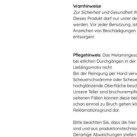
Warnhinweise
Zur Sicherheit und Gesundheit Ih
Dieses Produkt darf nur unter d
werden. Vor jeder Benutzung, is
Anzeichen von Beschädigungen o
entsorgen!
Pflegehinweis
: Das Melamingesch
bei etlichen Durchgängen in der
Lieblingsmotiv nicht.
Bei der Reinigung per Hand verw
Scheuerschwämme oder Scheuerm
hochglänzende Oberfläche besc
Unsere Teller sind bruchunempfind
seltenen Fällen können diese bei
schon einmal zu Bruch gehen kön
Reklamationsgrund dar.
Bitte beachten Sie, dass die hie
sind und aus produktionstechni
Derartige Abweichungen stellen