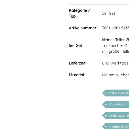
Kategorie /
5er Set
Typ
Artikelnummer
3081-6281-543
kleiner Teller 
5er Set
Trinkbecher Ø
ml, großer Tel
Lieferzeit:
6-10 Werktage
Material:
Melamin, lebe
erster Geburt
Kinderteller 
kindergeschirr
Melaminbrett