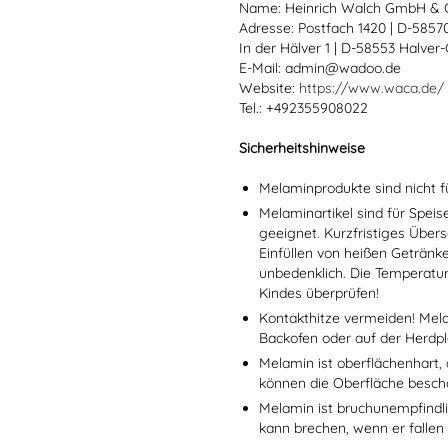
Name: Heinrich Walch GmbH & 
Adresse: Postfach 1420 | D-585
In der Hälver 1 | D-58553 Halver
E-Mail: admin@wadoo.de
Website:
https://www.waca.de/
Tel.: +492355908022
Sicherheitshinweise
Melaminprodukte sind nicht f
Melaminartikel sind für Spei
geeignet. Kurzfristiges Übers
Einfüllen von heißen Getränk
unbedenklich. Die Temperatu
Kindes überprüfen!
Kontakthitze vermeiden! Mel
Backofen oder auf der Herdpl
Melamin ist oberflächenhart, 
können die Oberfläche besch
Melamin ist bruchunempfindlic
kann brechen, wenn er fallen