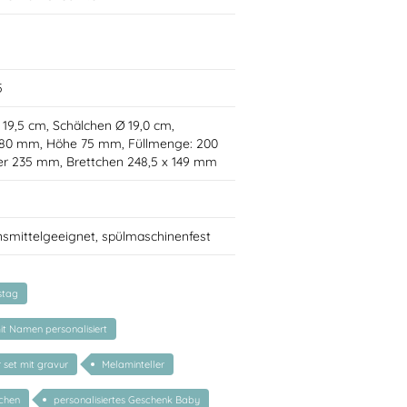
5
Ø 19,5 cm, Schälchen Ø 19,0 cm,
 80 mm, Höhe 75 mm, Füllmenge: 200
ler 235 mm, Brettchen 248,5 x 149 mm
nsmittelgeeignet, spülmaschinenfest
stag
mit Namen personalisiert
 set mit gravur
Melaminteller
chen
personalisiertes Geschenk Baby