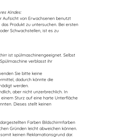
res Kindes:
er Aufsicht von Erwachsenen benutzt
t das Produkt zu untersuchen. Bei ersten
der Schwachstellen, ist es zu
irr ist spülmaschinengeeignet. Selbst
 Spülmaschine verblasst ihr
enden Sie bitte keine
ittel, dadurch könnte die
hädigt werden.
lich, aber nicht unzerbrechlich. In
 einem Sturz auf eine harte Unterfläche
nten. Dieses stellt keinen
r dargestellten Farben Bildschirmfarben
schen Gründen leicht abweichen können.
 somit keinen Reklamationsgrund dar.