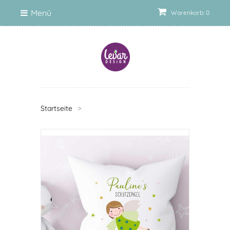
Menü
Warenkorb: 0
Startseite
>