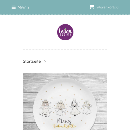
Menü
Warenkorb: 0
Startseite
>