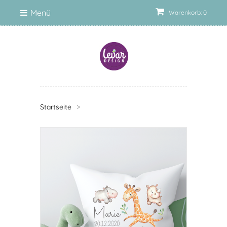
Menü
Warenkorb: 0
Startseite
>