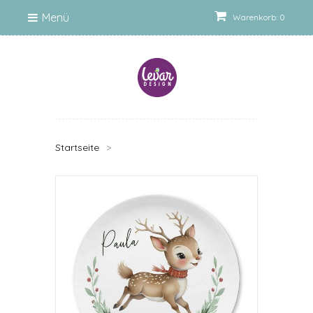
Menü
Warenkorb: 0
Startseite
>