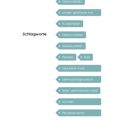
Adventsteller
kinder geschenk mit
namen
Kinderteller
Schlagworte
Melaminteller
Nikolausteller
Rentier
Reh
Geschenk Kind
Weihnachten
weihnachtsgeschenk
kind personalisiert
teller weihnachten kind
Wichtel
Weihnachtsteller
Personalisierte
Weihnachtsgeschenke
Kind