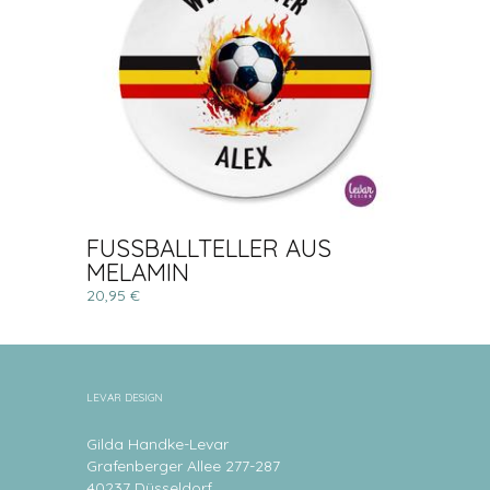
FUSSBALLTELLER AUS
MELAMIN
20,95 €
LEVAR DESIGN
Gilda Handke-Levar
Grafenberger Allee 277-287
40237 Düsseldorf