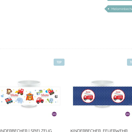
Melaminbech
TOP
T
INDERBECHER | SPIELZEUG
KINDERBECHER, FEUERWEHR