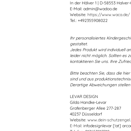
In der Hälver 1 | D-58553 Halver
E-Mail: admin@wadoo.de
Website:
https://www.waca.de/
Tel.: +492355908022
Ihr personalisiertes Kindergeschir
gestaltet.
Jedes Produkt wird individuell a
leider nicht möglich. Sollten es
kontaktieren Sie uns. Ihre Zufried
Bitte beachten Sie, dass die hie
sind und aus produktionstechni
Derartige Abweichungen stellen
LEVAR DESIGN
Gilda Handke-Levar
Grafenberger Allee 277-287
40237 Düsseldorf
Website:
www.dein-schutzengel
E-Mail
: infodesignlevar [!at] arco