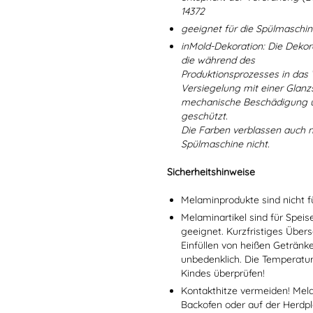
14372
geeignet für die Spülmaschi
inMold-Dekoration: Die Dekorat
die während des
Produktionsprozesses in das
Versiegelung mit einer Glanzs
mechanische Beschädigung un
geschützt.
Die Farben verblassen auch 
Spülmaschine nicht.
Sicherheitshinweise
Melaminprodukte sind nicht f
Melaminartikel sind für Spei
geeignet. Kurzfristiges Übers
Einfüllen von heißen Getränk
unbedenklich. Die Temperatu
Kindes überprüfen!
Kontakthitze vermeiden! Mel
Backofen oder auf der Herdpl