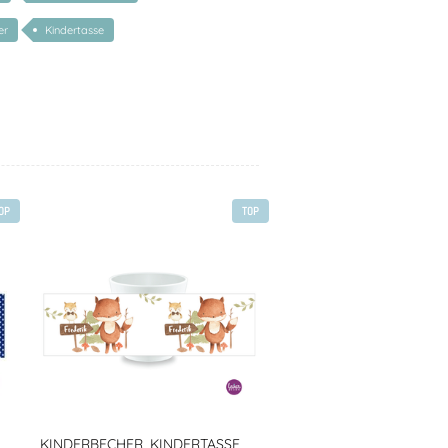
er
Kindertasse
OP
TOP
KINDERBECHER, KINDERTASSE