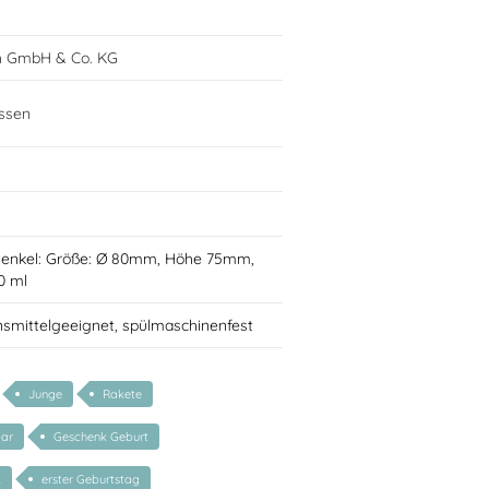
h GmbH & Co. KG
ssen
Henkel: Größe: Ø 80mm, Höhe 75mm,
0 ml
nsmittelgeeignet, spülmaschinenfest
Junge
Rakete
bar
Geschenk Geburt
k
erster Geburtstag