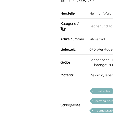
Telefon: 017653917718
Hersteller
Heinrich Walc
Kategorie /
Becher und Ta
Typ
Artikelnummer
kitassrak1
Lieferzeit:
6-10 Werktage
Becher ohne 
Größe
Füllmenge: 20
Material:
Melamin, lebe
Trinkbecher
personalisier
Schlagworte
Taufgeschen