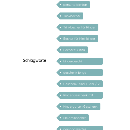
personalisierbar
Trinkbecher
Trinkbecher für Kinder
Becher für Kleinkinder
Becher für Kita
Schlagworte
kindergeschirr
dschungeltiere
geschenk junge
mädchen
Geschenk Kind 1 Jahr / 2
Jahre / 3 Jahre
Kinder Geschenk mit
Namen
Kindergarten Geschenk
Melaminbecher
personalisiertes