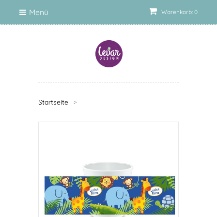
Menü
Warenkorb: 0
Startseite
>