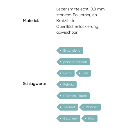
Lebensmittelecht, 0,8 mm
starkem Polypropylen.
Material:
Kratzfeste
Oberflächenlackierung,
abwischbar
Einschulung
personalisierbar
Fuchs
Reh
Schlagworte
Rehkitz
Geschenk Taufe
Tischset
Platzset
Geschenk
Kind