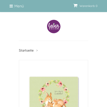
Menü
Warenkorb: 0
Startseite
>