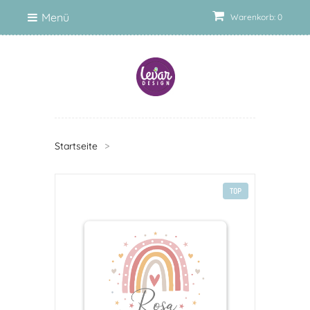
Menü
Warenkorb: 0
Startseite
>
TOP