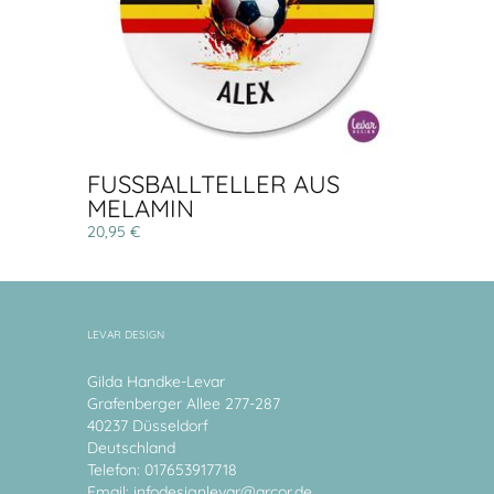
FUSSBALLTELLER AUS
MELAMIN
20,95 €
LEVAR DESIGN
Gilda Handke-Levar
Grafenberger Allee 277-287
40237 Düsseldorf
Deutschland
Telefon: 017653917718
Email:
infodesignlevar@arcor.de