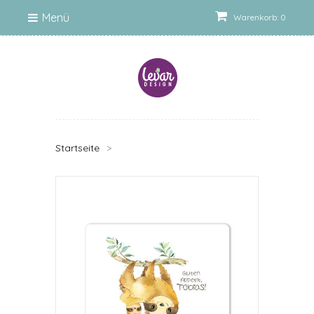
Menü
Warenkorb: 0
Startseite
>