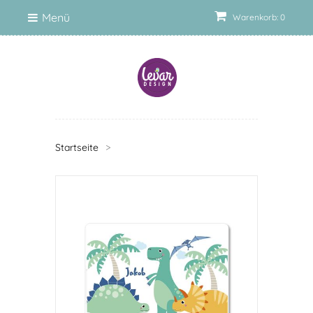
Menü
Warenkorb: 0
Startseite
>