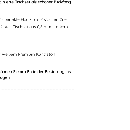
sierte Tischset als schöner Blickfang
 für perfekte Haut- und Zwischentöne
zfestes Tischset aus 0,8 mm starkem
uf weißem Premium Kunststoff
können Sie am Ende der Bestellung ins
ragen.
----------------------------------------------------