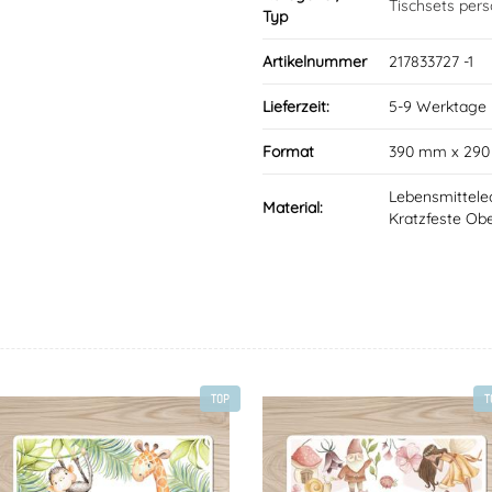
Tischsets perso
Typ
Artikelnummer
217833727 -1
Lieferzeit:
5-9 Werktage
Format
390 mm x 29
Lebensmittele
Material:
Kratzfeste Obe
TOP
T