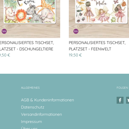
ERSONALISIERTES TISCHSET,
PERSONALISIERTES TISCHSET,
LATZSET - DSCHUNGELTIERE
PLATZSET - FEENWELT
9,50 €
19,50 €
ALLGEMEINES
FOLGEN 
AGB & Kundeninformationen
Datenschutz
Versandinformationen
Impressum
Über uns