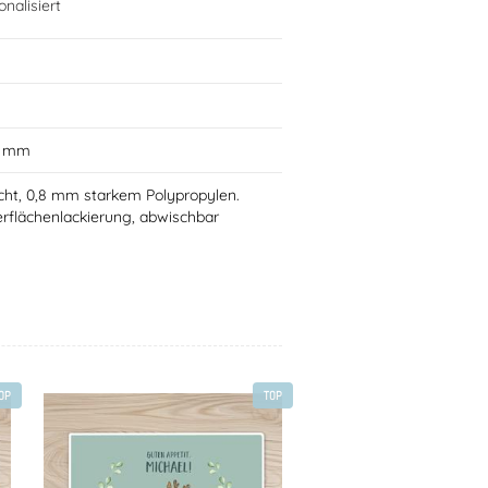
nalisiert
0 mm
cht, 0,8 mm starkem Polypropylen.
rflächenlackierung, abwischbar
OP
TOP