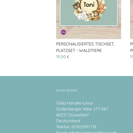
PERSONALISIERTES TISCHSET,
P
PLATZSET - WALDTIERE
P
19,50 €
1
LEVAR DESIGN
Gilda Handke-Levar
Grafenberger Allee 277-287
40237 Düsseldorf
Deutschland
Telefon: 017653917718
Email:
infodesignlevar@arcor.de