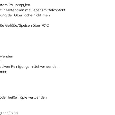
chtem Polypropylen
 für Materialien mit Lebensmittelkontakt
bung der Oberfläche nicht mehr
heiße Gefäße/Speisen über 70°C
erwenden
n
ssiven Reinigungsmittel verwenden
cknen
n oder heiße Töpfe verwenden
ng schützen