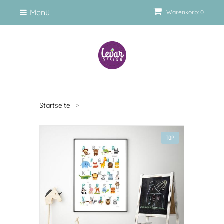
Menü
Warenkorb: 0
Startseite
>
TOP