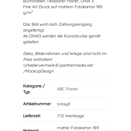
Buchstaben Tierposter Poster, DINA 3
Fine Art Druck auf mattem Fotokarton 189
g/m²
Das Bild wird nach Zahlungseingang
angefertigt.
Ab DINA3 werden die Kunstdrucke gerollt
geliefert.
Deko, Bilderrahmen und Wiege sind nicht im
Preis enthalten!
Urhebervermerk:© panthermedia.net
/MockUpDesign
Kategorie /
ABC Poster
Typ
Artikelnummer
svssyd
Lieferzeit:
7-12 Werktage
matter Fotokarton 189
Material: