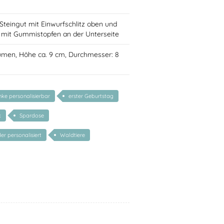
teingut mit Einwurfschlitz oben und
mit Gummistopfen an der Unterseite
lumen, Höhe ca. 9 cm, Durchmesser: 8
ke personalisierbar
erster Geburtstag
k
Spardose
er personalisiert
Waldtiere