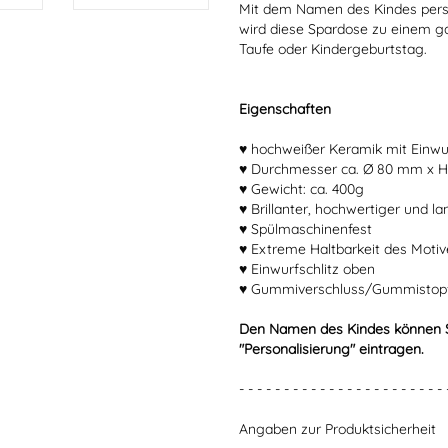
Mit dem Namen des Kindes perso
wird diese Spardose zu einem g
Taufe oder Kindergeburtstag.
Eigenschaften
♥ hochweißer Keramik mit Einwur
♥ Durchmesser ca. Ø 80 mm x 
♥ Gewicht: ca. 400g
♥ Brillanter, hochwertiger und l
♥ Spülmaschinenfest
♥ Extreme Haltbarkeit des Moti
♥ Einwurfschlitz oben
♥ Gummiverschluss/Gummistopfe
Den Namen des Kindes können Si
"Personalisierung" eintragen.
- - - - - - - - - - - - - - - - - - - - - - - 
Angaben zur Produktsicherheit