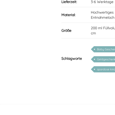
Lieferzeit:
3-6 Werktage
Hochwertiges S
Material:
Entnahmeloch 
200 ml Füllvo
Größe
cm
Baby Geschen
Schlagworte
Geldgeschen
spardose kind