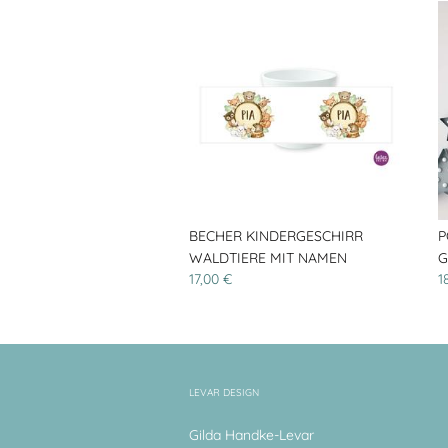
BECHER KINDERGESCHIRR
P
WALDTIERE MIT NAMEN
G
17,00 €
1
LEVAR DESIGN
Gilda Handke-Levar