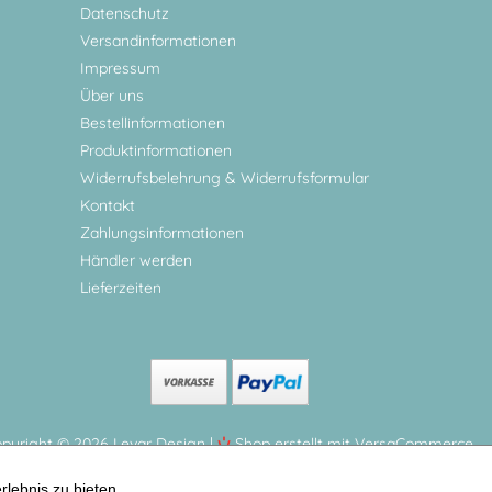
Datenschutz
Versandinformationen
Impressum
Über uns
Bestellinformationen
Produktinformationen
Widerrufsbelehrung & Widerrufsformular
Kontakt
Zahlungsinformationen
Händler werden
Lieferzeiten
pyright © 2026 Levar Design |
Shop erstellt mit VersaCommerce.
de Waldtiere Tolle Spardose mit Wunschnamen (spardosen) | Artikelnummer: 6705
lebnis zu bieten.