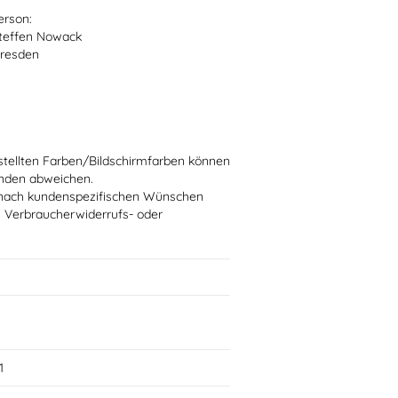
erson:
teffen Nowack
Dresden
stellten Farben/Bildschirmfarben können
ünden abweichen.
ie nach kundenspezifischen Wünschen
n Verbraucherwiderrufs- oder
1