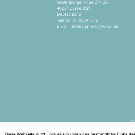
Grafenberger Allee 277-287
40237 Düsseldorf
Deutschland
Telefon: 017653917718
Email:
infodesignlevar@arcor.de
Co
Spardose tanzen
Diese Webseite nutzt Cookies um Ihnen das bestmögliche Einkaufser