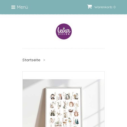
Menü
Warenkorb: 0
Startseite
>