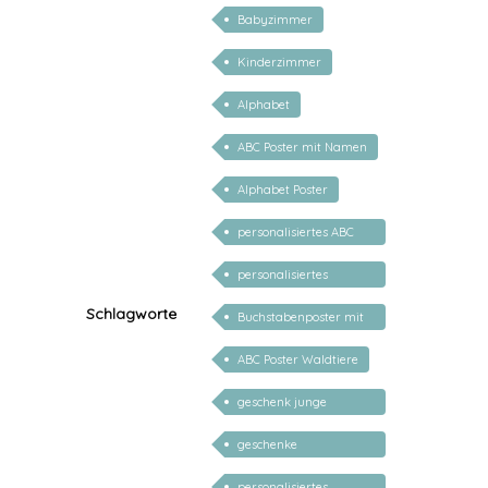
Babyzimmer
Kinderzimmer
Alphabet
ABC Poster mit Namen
Alphabet Poster
personalisiertes ABC
Poster
personalisiertes
Alphabet Poster
Schlagworte
Buchstabenposter mit
Name
ABC Poster Waldtiere
geschenk junge
mädchen
geschenke
personalisiert kinder
personalisiertes