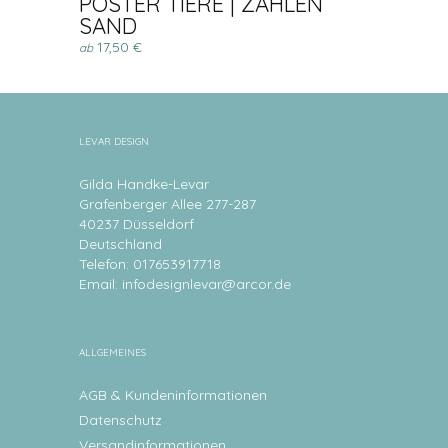
POSTER TIERE | ZAHLEN
SAND
17,50 €
ab
LEVAR DESIGN
Gilda Handke-Levar
Grafenberger Allee 277-287
40237 Düsseldorf
Deutschland
Telefon: 017653917718
Email:
infodesignlevar@arcor.de
ALLGEMEINES
AGB & Kundeninformationen
Datenschutz
Versandinformationen