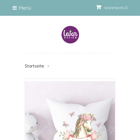
Menü
Warenkorb: 0
Startseite
>