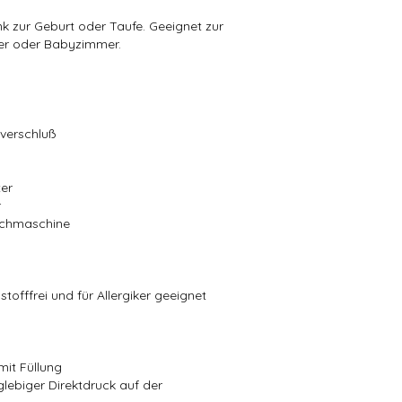
k zur Geburt oder Taufe. Geeignet zur
er oder Babyzimmer.
ßverschluß
ter
r
aschmaschine
stofffrei und für Allergiker geeignet
mit Füllung
glebiger Direktdruck auf der