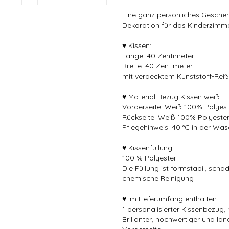
Eine ganz persönliches Geschen
Dekoration für das Kinderzimm
♥ Kissen:
Länge: 40 Zentimeter
Breite: 40 Zentimeter
mit verdecktem Kunststoff-Rei
♥ Material Bezug Kissen weiß:
Vorderseite: Weiß 100% Polyes
Rückseite: Weiß 100% Polyeste
Pflegehinweis: 40 °C in der W
♥ Kissenfüllung:
100 % Polyester
Die Füllung ist formstabil, schad
chemische Reinigung
♥ Im Lieferumfang enthalten:
1 personalisierter Kissenbezug, 
Brillanter, hochwertiger und lan