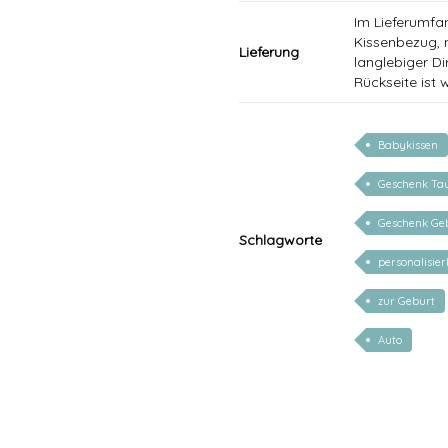
Im Lieferumfan
Kissenbezug, m
Lieferung
langlebiger Di
Rückseite ist 
Babykissen
Geschenk Ta
Geschenk Ge
Schlagworte
personalisie
zur Geburt
Auto