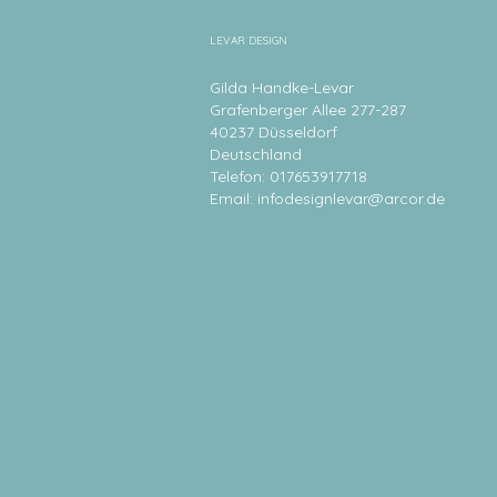
LEVAR DESIGN
Gilda Handke-Levar
Grafenberger Allee 277-287
40237 Düsseldorf
Deutschland
Telefon: 017653917718
Email:
infodesignlevar@arcor.de