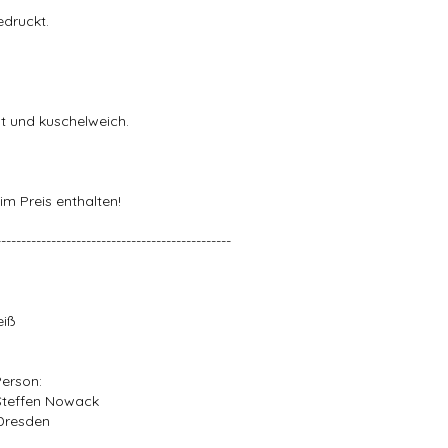
edruckt.
t und kuschelweich.
im Preis enthalten!
-----------------------------------------------
eiß
Person:
Steffen Nowack
Dresden