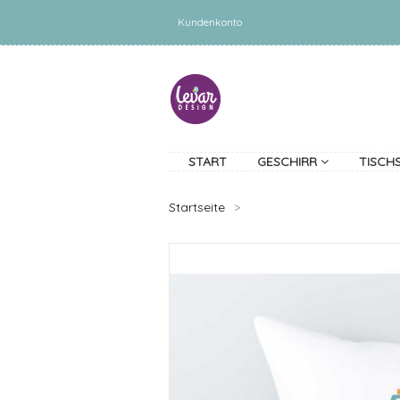
Kundenkonto
START
GESCHIRR
TISCH
Startseite
>