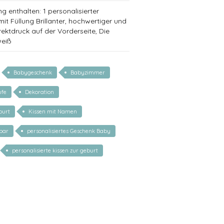
g enthalten: 1 personalisierter
it Füllung Brillanter, hochwertiger und
rektdruck auf der Vorderseite, Die
weiß
Babygeschenk
Babyzimmer
ufe
Dekoration
burt
Kissen mit Namen
rbar
personalisiertes Geschenk Baby
personalisierte kissen zur geburt