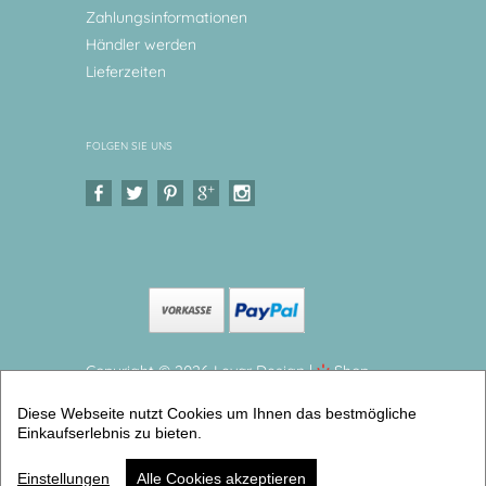
Zahlungsinformationen
Händler werden
Lieferzeiten
FOLGEN SIE UNS
Copyright © 2026 Levar Design |
Shop
erstellt mit VersaCommerce.
Diese Webseite nutzt Cookies um Ihnen das bestmögliche
Kindergeschirr, Kinderteller Babyelefant Kinderteller
Einkaufserlebnis zu bieten.
aus Melamin BPA frei (2er Geschirrset) |
Artikelnummer: 53099115 -3
Einstellungen
Alle Cookies akzeptieren