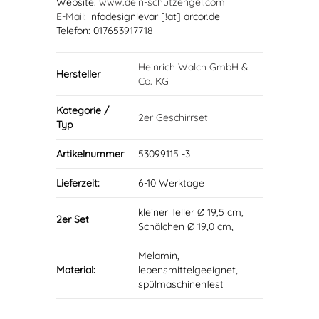
Website:
www.dein-schutzengel.com
E-Mail
: infodesignlevar [!at] arcor.de
Telefon: 017653917718
Heinrich Walch GmbH &
Hersteller
Co. KG
Kategorie /
2er Geschirrset
Typ
Artikelnummer
53099115 -3
Lieferzeit:
6-10 Werktage
kleiner Teller Ø 19,5 cm,
2er Set
Schälchen Ø 19,0 cm,
Melamin,
Material:
lebensmittelgeeignet,
spülmaschinenfest