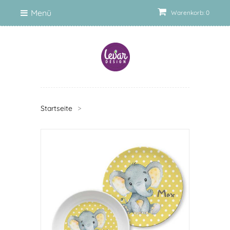
Menü
Warenkorb: 0
Startseite
>