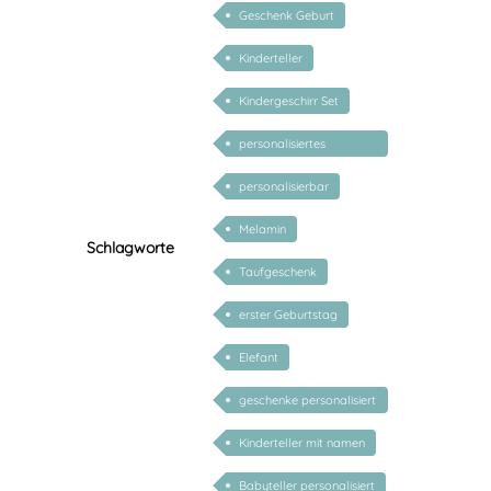
Geschenk Geburt
Kinderteller
Kindergeschirr Set
personalisiertes
Geschenk Baby
personalisierbar
Melamin
Schlagworte
Taufgeschenk
erster Geburtstag
Elefant
geschenke personalisiert
kinder
Kinderteller mit namen
Babyteller personalisiert