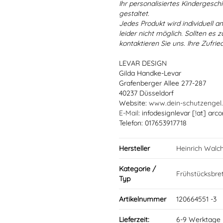
Ihr personalisiertes Kindergeschir
gestaltet.
Jedes Produkt wird individuell a
leider nicht möglich. Sollten es
kontaktieren Sie uns. Ihre Zufried
LEVAR DESIGN
Gilda Handke-Levar
Grafenberger Allee 277-287
40237 Düsseldorf
Website:
www.dein-schutzengel
E-Mail
: infodesignlevar [!at] arco
Telefon: 017653917718
Hersteller
Heinrich Walc
Kategorie /
Frühstücksbret
Typ
Artikelnummer
120664551 -3
Lieferzeit:
6-9 Werktage