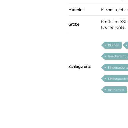
Material:
Melamin, lebe
Brettchen XXL:
Größe
Krümelkante
Blumen
Geschenk Tau
Schlagworte
Kindergeburt
Kindergeschir
mit Namen