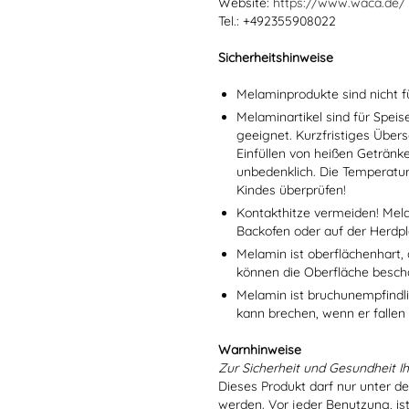
Website:
https://www.waca.de/
Tel.: +492355908022
Sicherheitshinweise
Melaminprodukte sind nicht f
Melaminartikel sind für Spei
geeignet. Kurzfristiges Übers
Einfüllen von heißen Getränk
unbedenklich. Die Temperatu
Kindes überprüfen!
Kontakthitze vermeiden! Mel
Backofen oder auf der Herdpl
Melamin ist oberflächenhart, 
können die Oberfläche besch
Melamin ist bruchunempfindlic
kann brechen, wenn er fallen
Warnhinweise
Zur Sicherheit und Gesundheit Ih
Dieses Produkt darf nur unter d
werden. Vor jeder Benutzung, is