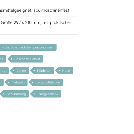
nsmittelgeeignet, spülmaschinenfest
 Größe 297 x 210 mm, mit praktischer
Frühstücksbrettchen personalisiert
fe
Geschenk Geburt
stag
Junge
Mädchen
Hase
r
Melamin
personalisierbar
Schulanfang
Taufgeschenk