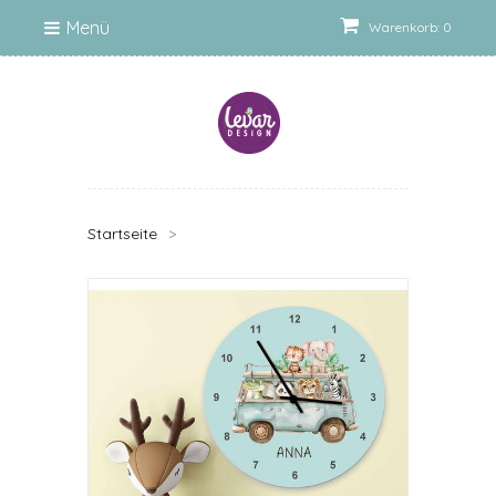
Menü
Warenkorb: 0
Startseite
>