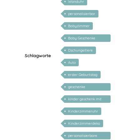
Wanduhr
personalisierbar
Babyzimmer
Baby Geschenke
personalisierbar
Dschungeltiere
Schlagworte
Auto
erster Geburtstag
geschenke
personalisiert kinder
kinder geschenk mit
namen
Kinderzimmeruhr
Kinderzimmerdeko
personalisierbare