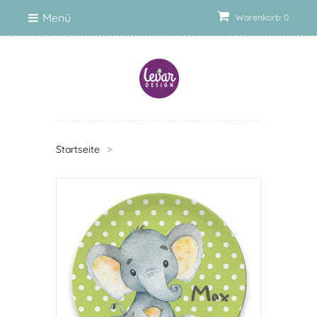
Menü
Warenkorb: 0
Startseite
>