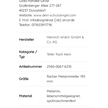
Gilda Handke-Levar
Grafenberger Allee 277-287
40237 Düsseldorf
Website:
www.dein-schutzengel.com
E-Mail
: infodesignlevar [!at] arcor.de
Telefon: 017653917718
Heinrich Walch GmbH &
Hersteller
Co. KG
Kategorie /
Teller flach klein
Typ
Artikelnummer
2580-0067-6210
flacher Melaminteller 195
Größe
mm
Melamin,
Material:
lebensmittelgeeignet,
spülmaschinenfest