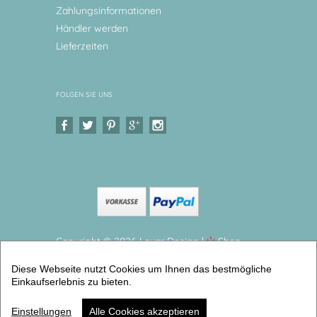
Zahlungsinformationen
Händler werden
Lieferzeiten
FOLGEN SIE UNS
Copyright © 2026 Levar Design |
Shop
erstellt mit VersaCommerce.
Diese Webseite nutzt Cookies um Ihnen das bestmögliche
Kinderteller Melamin Elefant Kindergeschirr BPA frei
Einkaufserlebnis zu bieten.
und hergestellt in Deutschland (Teller flach klein) |
Artikelnummer: 2580-0067-6210
Einstellungen
Alle Cookies akzeptieren