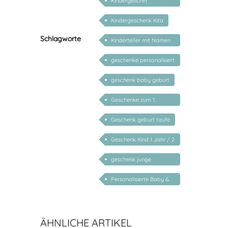
Kindergeschirr
personalisiert mit
Kindergeschenk Kita
Namen
Schlagworte
Kinderteller mit Namen
personalisiert
geschenke personalisiert
kinder
geschenk baby geburt
Geschenke zum 1.
Geburtstag
Geschenk geburt taufe
Geschenk Kind 1 Jahr / 2
Jahre / 3 Jahre
geschenk junge
mädchen
Personalisierte Baby &
Kind Geschenke
ÄHNLICHE ARTIKEL