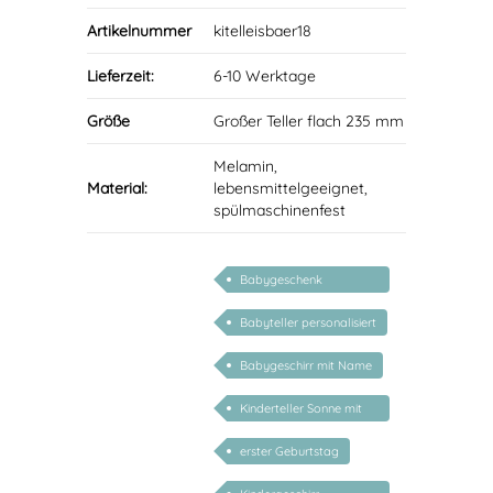
Artikelnummer
kitelleisbaer18
Lieferzeit:
6-10 Werktage
Größe
Großer Teller flach 235 mm
Melamin,
Material:
lebensmittelgeeignet,
spülmaschinenfest
Babygeschenk
personalisiert
Babyteller personalisiert
Babygeschirr mit Name
Kinderteller Sonne mit
Namen
erster Geburtstag