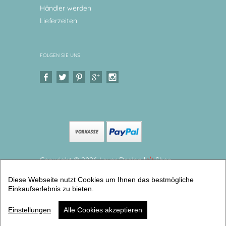
Händler werden
Lieferzeiten
FOLGEN SIE UNS
Copyright © 2026 Levar Design |
Shop
erstellt mit VersaCommerce.
Diese Webseite nutzt Cookies um Ihnen das bestmögliche
Kinderteller Sonne Hochwertiges Kindergeschirr aus
Einkaufserlebnis zu bieten.
Melamin, BPA frei (teller flach groß) | Artikelnummer:
kitelleisbaer18
Einstellungen
Alle Cookies akzeptieren